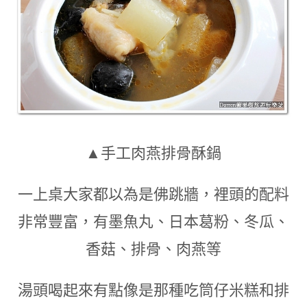
▲手工肉燕排骨酥鍋
一上桌大家都以為是佛跳牆
，
裡頭的配料
非常豐富
，
有墨魚丸
、
日本葛粉
、
冬瓜
、
香菇
、
排骨
、
肉燕等
湯頭喝起來有點像是那種吃筒仔米糕和排