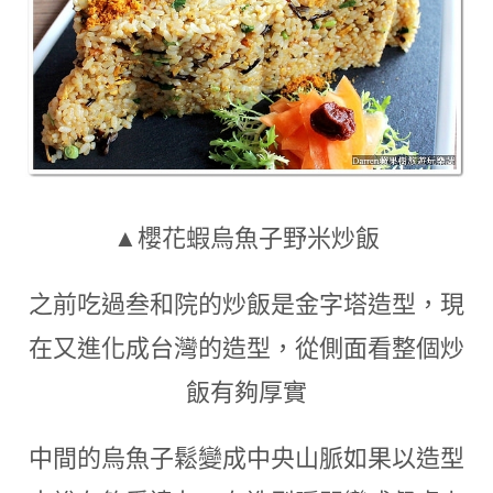
▲櫻花蝦烏魚子野米炒飯
之前吃過叁和院的炒飯是金字塔造型
，
現
在又進化成台灣的造型
，
從側面看整個炒
飯有夠厚實
中間的烏魚子鬆變成中央山脈如果以造型