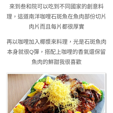
來到叁和院可以吃到不同國家的創意料
理
，
這道南洋咖哩石斑魚在魚肉部份切片
肉片而且
每片都很厚實
再以咖哩加入椰漿來料理
，
光是石斑魚肉
本身就很Q彈
，
搭配上咖哩的香氣還保留
魚肉的鮮甜我很喜歡