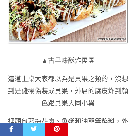
▲古早味酥炸團團
這道上桌大家都以為是貝果之類的
，沒想
到是雞捲偽裝成貝果
，
外層的腐皮炸到顏
色跟貝果大同小異
裡頭包著梅花肉
、
魚漿和油蔥等餡料
，
外
面淋上美奶滋和甜醬
，
再撒上白芝麻和海