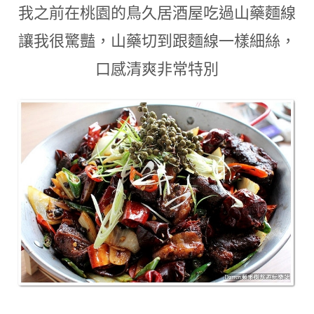
我之前在桃園的鳥久居酒屋吃過山藥麵線
讓我很驚豔
，
山藥切到跟麵線一樣細絲
，
口感清爽非常特別