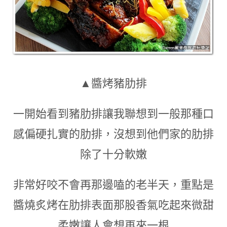
▲醬烤豬肋排
一開始看到豬肋排讓我聯想到一般那種口
感偏硬扎實的肋排
，
沒想到他們家的肋排
除了十分軟嫩
非常好咬不會再那邊嗑的老半天
，
重點是
醬燒炙烤在肋排表面那股香氣吃起來微甜
柔嫩讓人會想再來一根