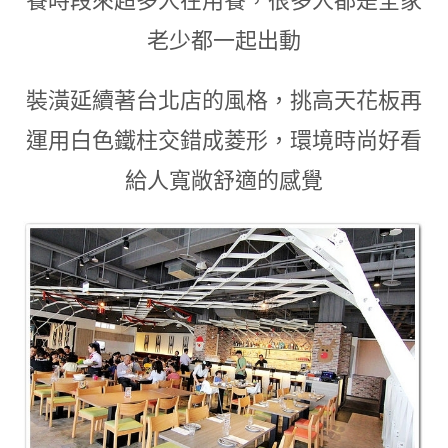
餐時段來超多人在用餐
，
很多人都是全家
老少都一起出動
裝潢延續著台北店的風格
，
挑高天花板再
運用白色鐵柱交錯成菱形
，
環境時尚好看
給人寬敞舒適的感覺