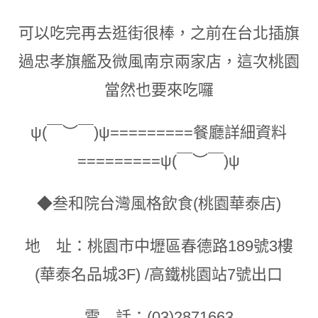
可以吃完再去逛街很棒
，
之前在台北插旗
過忠孝旗艦及微風南京兩家店
，
這次桃園
當然也要來吃囉
ψ(￣︶￣)ψ=========餐廳詳細資料
=========ψ(￣︶￣)ψ
◆叁和院台灣風格飲食(桃園華泰店)
地 址：桃園市中壢區春德路189號3樓
(華泰名品城3F) /高鐵桃園站7號出口
電 話：(03)2871663