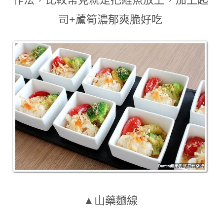
司+蘆筍濃郁爽脆好吃
▲山藥麵線