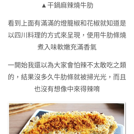
▲干鍋麻辣燒牛肋
看到上面有滿滿的燈籠椒和花椒就知道是
以四川料理的方式來呈現
，
使用牛肋條燒
煮入味軟嫩充滿香氣
一開始我還以為大家會怕辣不太敢吃之類
的
，
結果沒多久牛肋條就被掃光光
，
而且
也沒有想像中來得辣唷