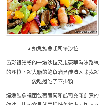
▲鮑魚鮭魚起司捲沙拉
色彩很繽紛的一道沙拉又走豪華海味路線
的沙拉
，超大顆的
鮑魚滷煮醃漬入味
我超
愛吃還吃了不少顆
煙燻鮭魚裡面包著蘆筍和起司
充滿創意的
作法
，
比較常見就是把鮭魚放上
，
加上起