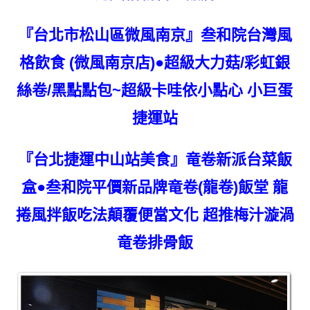
『台北市松山區微風南京』叁和院台灣風
格飲食 (微風南京店)●超級大力菇/彩虹銀
絲卷/黑點點包~超級卡哇依小點心 小巨蛋
捷運站
『台北捷運中山站美食』竜卷新派台菜飯
盒●叁和院平價新品牌竜卷(龍卷)飯堂 龍
捲風拌飯吃法顛覆便當文化 超推梅汁漩渦
竜卷排骨飯