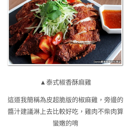
▲泰式椒香酥麻雞
這道我簡稱為皮超脆版的椒麻雞
，旁邊的
醬汁建議淋上去比較好吃
，
雞肉不柴肉算
蠻嫩的唷