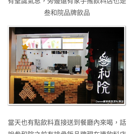
有聖誕氣息
，
旁邊還有家手搖飲料店也是
叁和院品牌飲品
當天也有點飲料直接送到餐廳內來喝
，
話