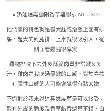
▲奶油燻雞麵附香草雞腿排 NT：300
他們家的特色就是義大麵或燉飯上面有排
餐
，
超大的雞腿排一上桌就很吸引人
，
從
側面看雞腿很厚實
雞腿排咬下去外皮酥脆肉質非常嫩又多
汁
，
雞肉是我吃過最嫩的口感
，
對於喜歡
有彈性口感的人可能會覺得有點太嫩
不過對於我來說這種嫩度算是可以接受
，
還有外皮的脆度及香草鹹香還算不錯
，
白