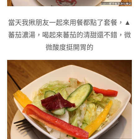
當天我揪朋友一起來用餐都點了套餐
，
▲
蕃茄濃湯
，喝起來蕃茄的清甜還不錯
，
微
微酸度挺開胃的