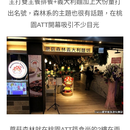
主打雙主餐排餐+義大利麵加上大份量打
出名號
，森林系的主題也很有話題
，
在桃
園ATT開幕吸引不少目光
蘑菇森林就在桃園ATT筷食尚的2樓在
兩