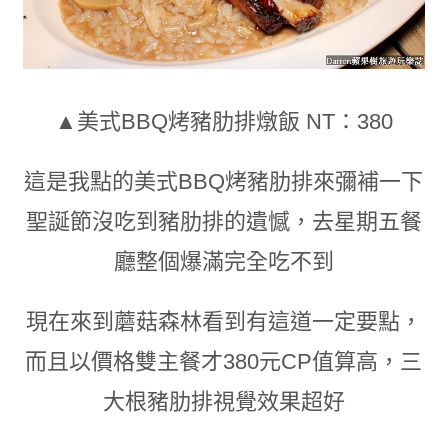
▲美式BBQ烤豬肋排燉飯 NT：380
這是我點的美式BBQ烤豬肋排來彌補一下
聖誕節沒吃到豬肋排的遺憾
，
去星期五餐
廳整個爆滿完全吃不到
現在來到蘑菇森林看到有這道一定要點
，
而且以價格雙主餐才380元CP值算高
，
三
大根豬肋排視覺效果超好