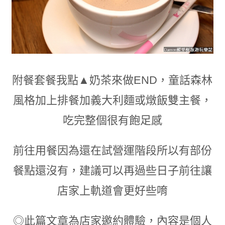
附餐套餐我點▲奶茶來做END
，童話森林
風格加上排餐加義大利麵或燉飯雙主餐
，
吃完整個很有飽足感
前往用餐因為還在試營運階段所以有部份
餐點還沒有，建議可以再過些日子前往讓
店家上軌道會更好些唷
◎
此篇文章為店家邀約體驗，內容是個人