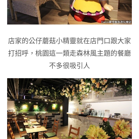
店家的公仔蘑菇小精靈就在店門口
跟大家
打招呼
，
桃園這一類走森林風主題的餐廳
不多很吸引人