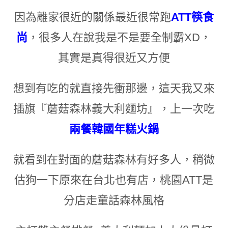
因為離家很近的關係最近很常跑
ATT筷食
尚
，很多人在說我是不是要全制霸XD
，
其實是真得很近又方便
想到有吃的就直接先衝那邊
，
這天我又來
插旗『蘑菇森林義大利麵坊』
，上一次吃
兩餐韓國年糕火鍋
就看到在對面的蘑菇森林有好多人
，
稍微
估狗一下原來在台北也有店
，
桃園ATT是
分店走童話森林風格