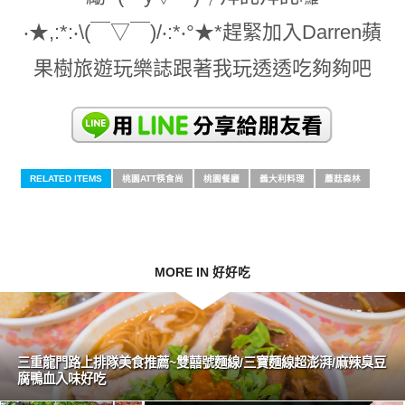
‧★,:*:‧\(￣▽￣)/‧:*‧°★*趕緊加入Darren蘋
果樹旅遊玩樂誌跟著我玩透透吃夠夠吧
RELATED ITEMS
桃園ATT筷食尚
桃園餐廳
義大利料理
蘑菇森林
MORE IN 好好吃
三重龍門路上排隊美食推薦~雙囍號麵線/三寶麵線超澎湃/麻辣臭豆
腐鴨血入味好吃