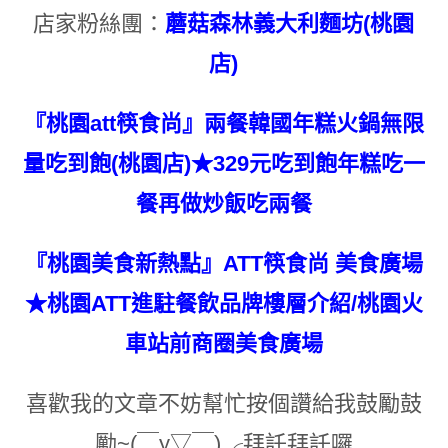
店家粉絲團：
蘑菇森林義大利麵坊(桃園
店)
『桃園att筷食尚』兩餐韓國年糕火鍋無限
量吃到飽(桃園店)★329元吃到飽年糕吃一
餐再做炒飯吃兩餐
『桃園美食新熱點』ATT筷食尚 美食廣場
★桃園ATT進駐餐飲品牌樓層介紹/桃園火
車站前商圈美食廣場
喜歡我的文章不妨幫忙按個讚給我鼓勵鼓
勵~(￣y▽￣)╭拜託拜託囉