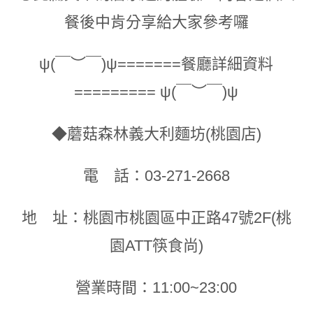
餐後中肯分享給大家參考囉
ψ(￣︶￣)ψ=======餐廳詳細資料
========= ψ(￣︶￣)ψ
◆蘑菇森林義大利麵坊(桃園店)
電 話：03-271-2668
地 址：桃園市桃園區中正路47號2F(桃
園ATT筷食尚)
營業時間：11:00~23:00