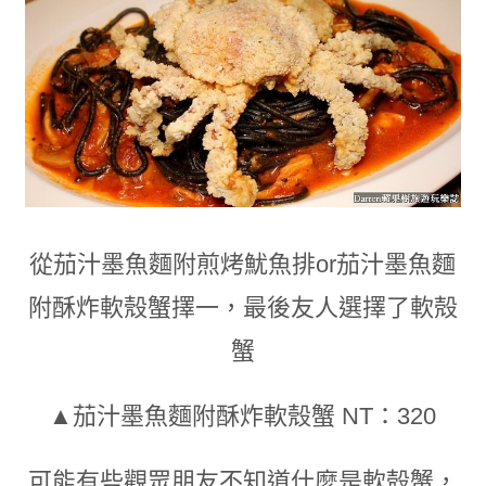
從茄汁墨魚麵附煎烤魷魚排or
茄汁墨魚麵
附酥炸軟殼蟹
擇一
，
最後友人選擇了軟殻
蟹
▲茄汁墨魚麵附酥炸軟殼蟹 NT：320
可能有些觀眾朋友不知道什麼是軟殻蟹
，