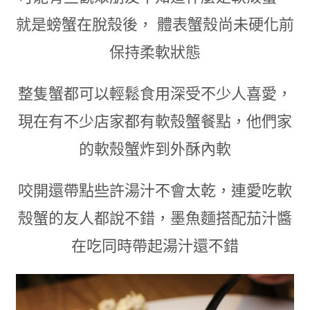
就是螃蟹在脫殼後， 體表蟹殼尚未硬化前
保持柔軟狀態
整隻蟹都可以輕鬆食用深受不少人喜愛
，
現在有不少店家都有軟殼蟹餐點
，
他們家
的軟殼蟹炸到外酥內軟
咬開還帶點些許湯汁不會太乾
，
連愛吃軟
殼蟹的友人都說不錯
，
墨魚麵搭配茄汁醬
在吃同時帶起湯汁還不錯