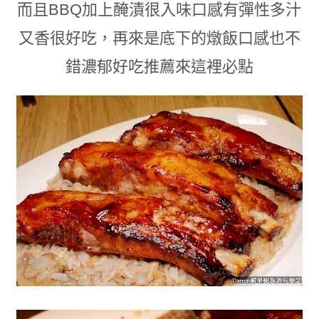
而且BBQ加上醃漬很入味口感有彈性多汁
又香很好吃
，再來是底下的燉飯口感也不
錯濃郁好吃
推薦來這裡必點