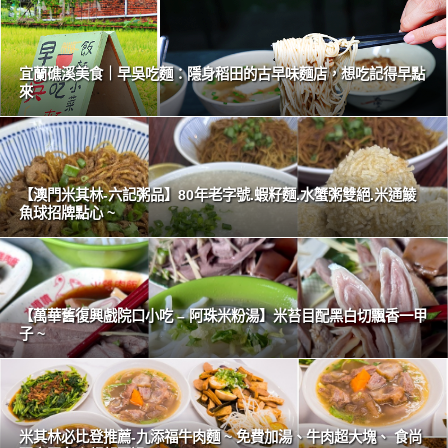
宜蘭礁溪美食｜早吳吃麵：隱身稻田的古早味麵店，想吃記得早點
來
【澳門米其林-六記粥品】80年老字號.蝦籽麵.水蟹粥雙絕.米通鯪
魚球招牌點心 ~
【萬華舊復興戲院口小吃 – 阿珠米粉湯】米苔目配黑白切飄香一甲
子 ~
米其林必比登推薦-九添福牛肉麵 ~ 免費加湯、牛肉超大塊、 食尚