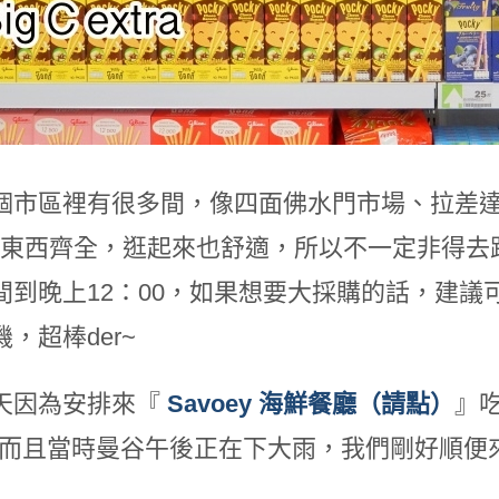
個市區裡有很多間，像四面佛水門市場、拉差
 C，東西齊全，逛起來也舒適，所以不一定非得
間到晚上12：00，如果想要大採購的話，建
，超棒der~
天因為安排來『
Savoey 海鮮餐廳（請點）
』
而且當時曼谷午後正在下大雨，我們剛好順便