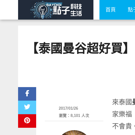
首頁
點
【泰國曼谷超好買】B
好好吃
來泰國
2017/01/26
家樂福
瀏覽：8,101 人次
不會貴