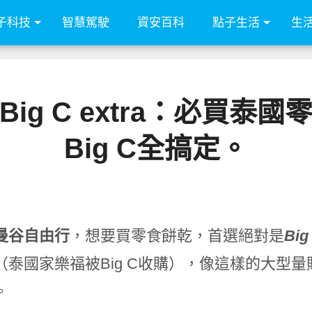
子科技
智慧駕駛
資安百科
點子生活
生
ig C extra：必買泰
Big C全搞定。
曼谷自由行
，想要買零食餅乾，首選絕對是
Big
（泰國家樂福被Big C收購），像這樣的大型
。