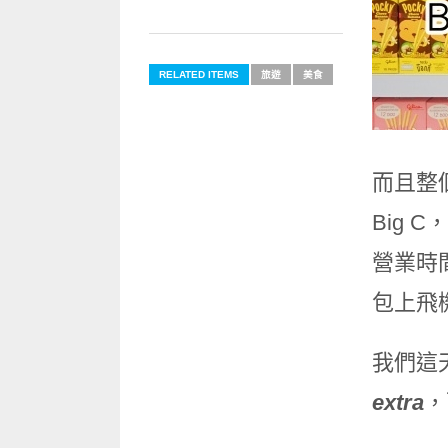
RELATED ITEMS
旅遊
美食
而且整
Big
營業時
包上飛機
我們這
extra
，