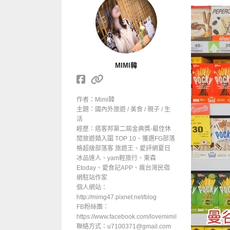
MIMI韓
作者：Mimi韓
主題：國內外旅遊 / 美食 / 親子 / 生
活
經歷：痞客邦第二屆金典獎-最佳休
閒旅遊類入圍 TOP 10、獲選FG部落
格超級部落客 旅遊王、愛評網夏日
冰品達人、yam輕旅行、東森
Etoday、愛食記APP、瘋台灣民宿
網駐站作家
個人網站：
http://mimg47.pixnet.net/blog
FB粉絲團：
https://www.facebook.com/lovemimiHan
聯絡方式：u7100371@gmail.com