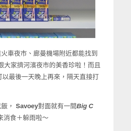
達火車夜市、廊曼機場附近都能找到
去跟大家擠河濱夜市的美香珍啦！而且
議可以最後一天晚上再來，隔天直接打
吃飯，
Savoey
對面就有一間
Big C
來消食＋躲雨啦～