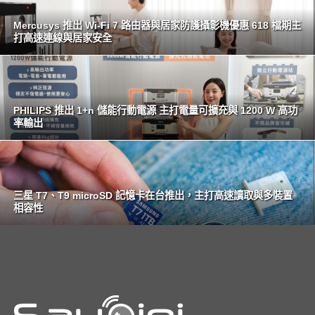
Mercusys 推出 Wi-Fi 7 路由器與居家防護攝影機優惠 618 檔期主
打高速連線與居家安全
PHILIPS 推出 1+n 儲能行動電源 主打電量可擴充與 1200 W 高功
率輸出
三星 T7、T9 microSD 記憶卡在台推出，主打高速讀取與多裝置
相容性