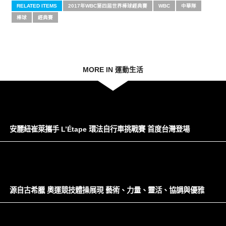
RELATED ITEMS
2017年WBC第四屆世界棒球經典賽
WBC
中華隊
棒球
經典賽
MORE IN 運動生活
安麗紐崔萊攜手 L’Étape 環法自行車挑戰賽 首度台灣登場
源自古希臘 奧運競技體操展現 藝術、力量、靈活、協調與優雅