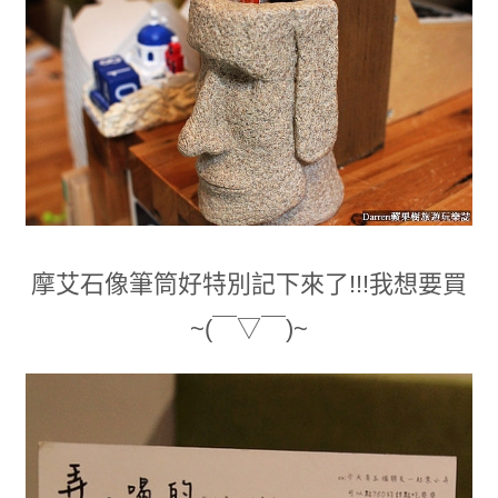
摩艾石像筆筒好特別記下來了!!!我想要買
~(￣▽￣)~