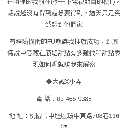
在阻檔的我前往(
學一下電視節目的梗!!
)
，
話說越沒有得到越想要得到
，
這天只是突
然想到他們家
有種隨機衝的FU就讓我插旗成功
，
到底
傳說中隱藏在廢墟甜點有多難找和甜點表
現如何呢就讓我來解密
◆大觀X小弄
電 話：03-465-9388
地 址：桃園市中壢區環中東路708巷116
號