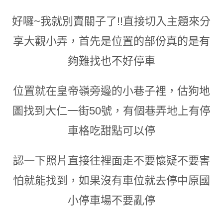
好囉~我就別賣關子了!!直接切入主題來分
享大觀小弄
，
首先是位置的部份真的是有
夠難找也不好停車
位置就在皇帝嶺旁邊的小巷子裡
，
估狗地
圖找到大仁一街50號
，
有個巷弄地上有停
車格吃甜點可以停
認一下照片直接往裡面走不要懷疑不要害
怕
就能找到
，
如果沒有車位就去停中原國
小停車場不要亂停