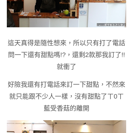
這天真得是隨性想來
，
所以只有打了電話
問一下還有甜點嗎!?
，
還剩2款那我訂了!!
就衝了
好險我還有打電話來訂一下甜點
，
不然來
就只能跟不少人一樣
，
沒有甜點了ㄒ0ㄒ
藍受香菇的離開