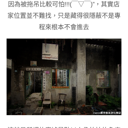
因為被拖吊比較可怕!!!
(￣▽￣)”
，
其實店
家位置並不難找
，
只是藏得很隱蔽不是專
程來根本不會進去