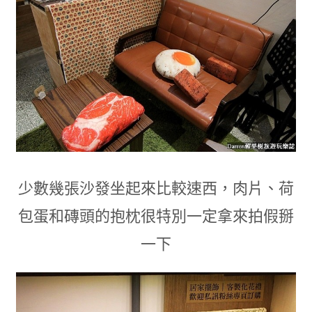
少數幾張沙發坐起來比較速西
，肉片
、
荷
包蛋
和磚頭的
抱枕很特別一定拿來拍假掰
一下