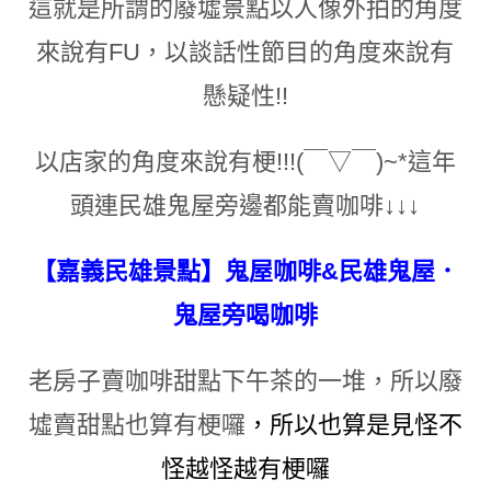
這就是所謂的廢墟景點以人像外拍的角度
來說有FU
，
以談話性節目的角度來說有
懸疑性!!
以店家的角度來說有梗!!!
(￣▽￣)~*
這年
頭連民雄鬼屋旁邊都能賣咖啡
↓
↓
↓
【嘉義民雄景點】鬼屋咖啡&民雄鬼屋．
鬼屋旁喝咖啡
老房子賣咖啡甜點下午茶的一堆
，
所以廢
墟賣甜點也算有梗囉
，
所以也算是見怪不
怪越怪越有梗囉