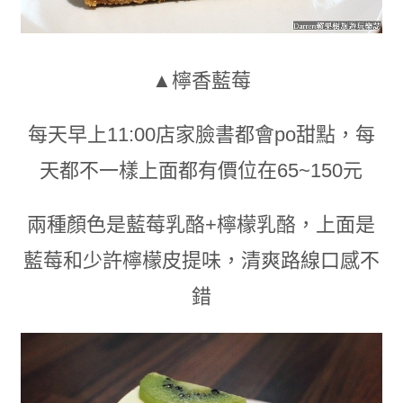
▲
檸香藍莓
每天早上11:00店家臉書都會po甜點
，
每
天都不一樣上面都有價位在65~150元
兩種顏色是藍莓乳酪+檸檬乳酪，上面是
藍莓和少許檸檬皮提味
，
清爽路線口感不
錯