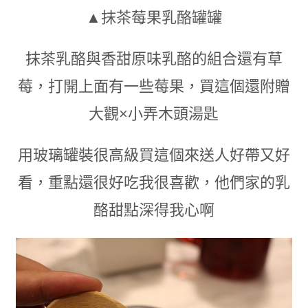
▲抹茶莓果乳酪罐罐
抹茶乳酪
與香甜原味乳酪的組合還有草
莓，打開上面有一些莓果，買這個還附贈
大觀×小弄木頭湯匙
用玻璃罐裝很高級買這個來送人好帶又好
看
，
重點還很好吃我很喜歡
，
他們家的乳
酪甜點深得我心啊