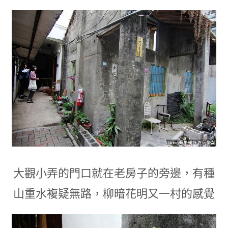
大觀小弄的門口就在老房子的旁邊
，
有種
山重水複疑無路
，
柳暗花明又一村的感覺