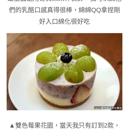
們的乳酪口感真得很棒
，
綿綿QQ拿捏剛
好入口綿化很好吃
▲雙色莓果花園
，
當天我只有訂到2款
，