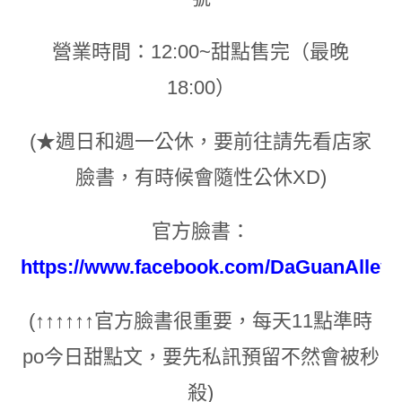
營業時間：12:00~甜點售完（最晚
18:00）
(
★
週日和週一公休
，
要前往請先看店家
臉書
，
有時候會隨性公休XD)
官方臉書：
https://www.facebook.com/DaGuanAlley/
(
↑
↑
↑
↑
↑
↑
官方臉書很重要
，每天11點準時
po今日甜點文
，
要先私訊預留不然會被秒
殺
)