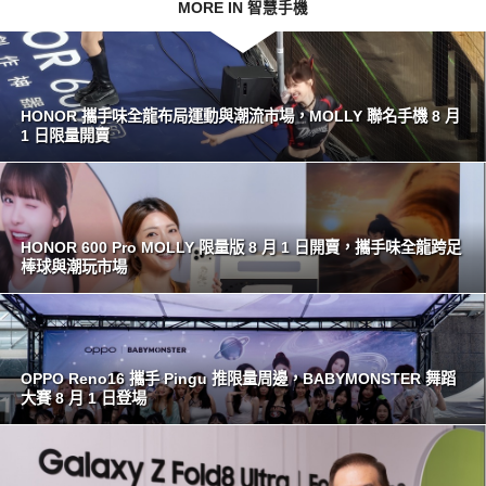
MORE IN 智慧手機
HONOR 攜手味全龍布局運動與潮流市場，MOLLY 聯名手機 8 月
1 日限量開賣
HONOR 600 Pro MOLLY 限量版 8 月 1 日開賣，攜手味全龍跨足
棒球與潮玩市場
OPPO Reno16 攜手 Pingu 推限量周邊，BABYMONSTER 舞蹈
大賽 8 月 1 日登場