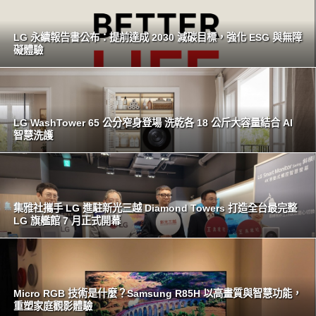
LG 永續報告書公布：提前達成 2030 減碳目標，強化 ESG 與無障
礙體驗
LG WashTower 65 公分窄身登場 洗乾各 18 公斤大容量結合 AI
智慧洗護
集雅社攜手 LG 進駐新光三越 Diamond Towers 打造全台最完整
LG 旗艦館 7 月正式開幕
Micro RGB 技術是什麼？Samsung R85H 以高畫質與智慧功能，
重塑家庭觀影體驗