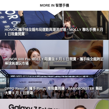
MORE IN 智慧手機
HONOR 攜手味全龍布局運動與潮流市場，MOLLY 聯名手機 8 月
1 日限量開賣
HONOR 600 Pro MOLLY 限量版 8 月 1 日開賣，攜手味全龍跨足
棒球與潮玩市場
OPPO Reno16 攜手 Pingu 推限量周邊，BABYMONSTER 舞蹈
大賽 8 月 1 日登場