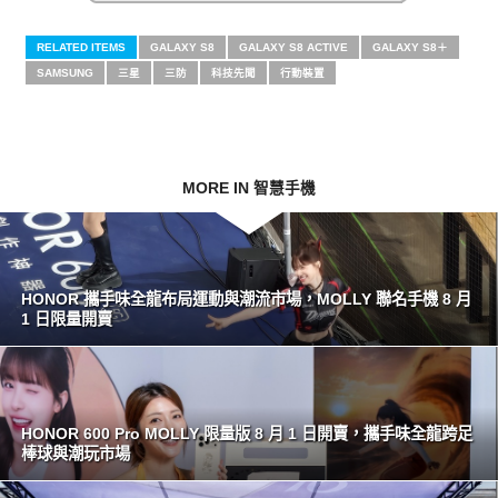
RELATED ITEMS
GALAXY S8
GALAXY S8 ACTIVE
GALAXY S8＋
SAMSUNG
三星
三防
科技先聞
行動裝置
MORE IN 智慧手機
HONOR 攜手味全龍布局運動與潮流市場，MOLLY 聯名手機 8 月
1 日限量開賣
HONOR 600 Pro MOLLY 限量版 8 月 1 日開賣，攜手味全龍跨足
棒球與潮玩市場