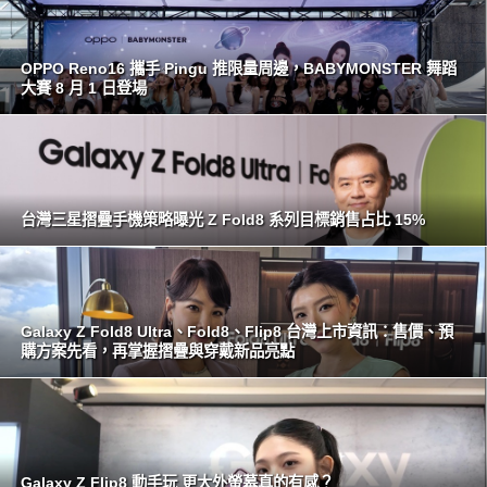
OPPO Reno16 攜手 Pingu 推限量周邊，BABYMONSTER 舞蹈
大賽 8 月 1 日登場
台灣三星摺疊手機策略曝光 Z Fold8 系列目標銷售占比 15%
Galaxy Z Fold8 Ultra、Fold8、Flip8 台灣上市資訊：售價、預
購方案先看，再掌握摺疊與穿戴新品亮點
Galaxy Z Flip8 動手玩 更大外螢幕真的有感？