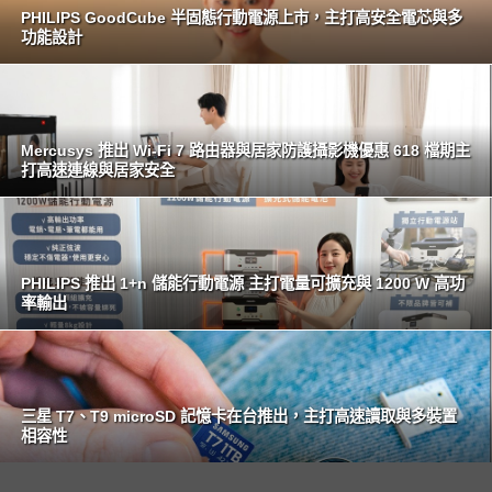
PHILIPS GoodCube 半固態行動電源上市，主打高安全電芯與多
功能設計
Mercusys 推出 Wi-Fi 7 路由器與居家防護攝影機優惠 618 檔期主
打高速連線與居家安全
PHILIPS 推出 1+n 儲能行動電源 主打電量可擴充與 1200 W 高功
率輸出
三星 T7、T9 microSD 記憶卡在台推出，主打高速讀取與多裝置
相容性