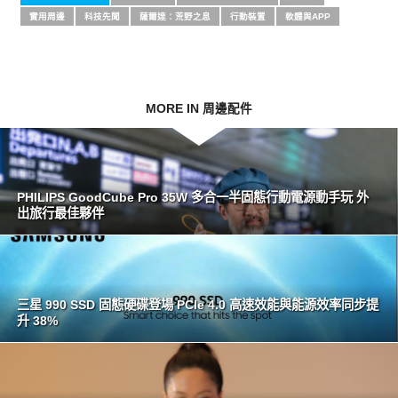
實用周邊
科技先聞
薩爾達：荒野之息
行動裝置
軟體與APP
MORE IN 周邊配件
PHILIPS GoodCube Pro 35W 多合一半固態行動電源動手玩 外
出旅行最佳夥伴
三星 990 SSD 固態硬碟登場 PCIe 4.0 高速效能與能源效率同步提
升 38%