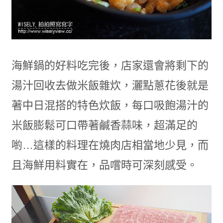
海鮮鍋的好料吃完後，店家還會將剩下的
湯汁回收去做米飯雜炊，灑點蔥花後就是
著中日混搭的特色炊飯，每口吸飽湯汁的
米飯膨鬆可口帶著鹹香蒜味，超滿足的
喲…這樣的料理在燒肉店相當地少見，而
且海鮮用料實在，品嚐時可深刻感受。