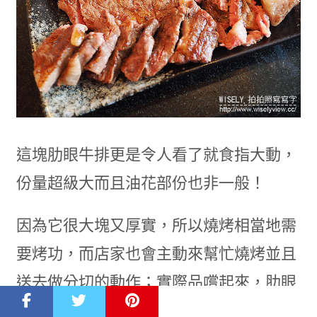
這塊肋眼牛排更是令人看了就食指大動，
份量超級大而且油花部份也非一般！
因為它很大塊又厚實，所以燒烤相當地需
要烤功，而店家也會主動來幫忙燒烤並且
送去做分切的動作；實際品嚐起來，肋眼
心與蓋肉是最精華美味且意猶味盡。而