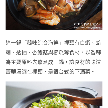
這一鍋「蒜味綜合海鮮」裡頭有白蝦、蛤
蜊、透抽、杏鮑菇與櫛瓜等食材，以香蒜
為主要原料去熬煮成一鍋，讓食材的味道
菁華濃縮在裡頭，是很台式的下酒菜。