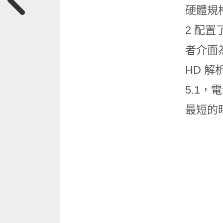
硬體規格方
2 配置了
者介面為 
HD 解
5.1
最短的