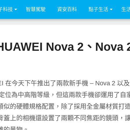
子科技
智慧駕駛
資安百科
點子生活
生
AWEI Nova 2、Nova 
I 在今天下午推出了兩款新手機 – Nova 2 以及 Nov
 的定位為中高階等級，但這兩款手機卻運用了自家旗艦
類似的硬體規格配置，除了採用全金屬材質打
背蓋上的相機還設置了兩顆不同焦距的鏡頭，
離的景物。