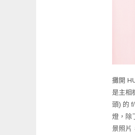
攤開 H
是主相機部
頭) 的
燈，除
景照片