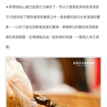
▼師傅很貼心都已經幫忙分解好了，所以只要拿起來啃食享用即
可!沒想到除了蟹殼裡頭有蟹黃之外，連身體的部位也有滿滿的蟹
黃，一口咬下能吃到鮮香甜美的蟹黃、鮮嫩軟Q的蟹肉與滑順香
辣的黑胡椒醬，在嘴裡融合成一股和諧的味蕾，一整個入味又涮
嘴!