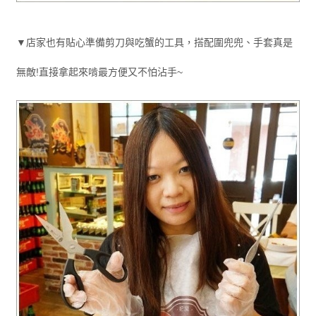
▼店家也有貼心準備剪刀與吃蟹的工具，搭配圍兜兜、手套真是
無敵!直接拿起來啃最方便又不怕沾手~