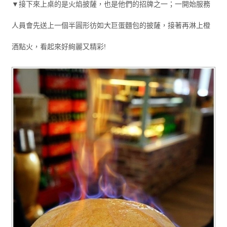
▼接下來上桌的是火焰披薩，也是他們的招牌之一；一開始服務
人員會先送上一個半圓形彷如大巨蛋麵包的披薩，接著再淋上橙
酒點火，看起來好絢麗又精彩!