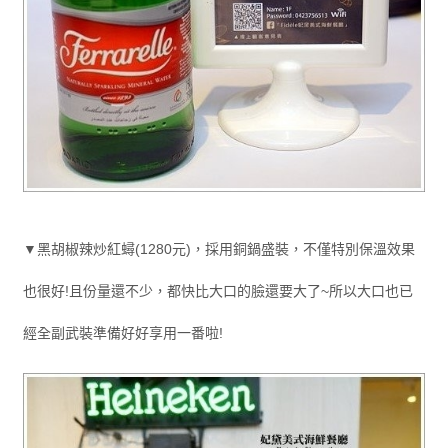
▼黑胡椒辣炒紅蟳(1280元)，採用銅鍋盛裝，不僅特別保溫效果
也很好!且份量還不少，都快比大口的臉還要大了~所以大口也已
經全副武裝準備好好享用一番啦!