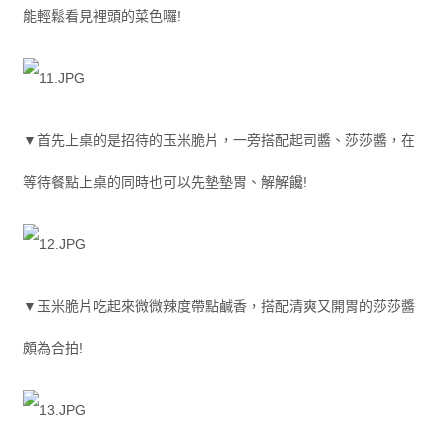
能輕鬆看見裡頭的菜色囉!
▼首先上桌的是招待的玉米脆片，一旁搭配起司醬、莎莎醬，在
等待餐點上桌的同時也可以先墊墊胃、解解饞!
▼玉米脆片吃起來微微辣度帶點鹹香，搭配清爽又開胃的莎莎醬
頗為合拍!