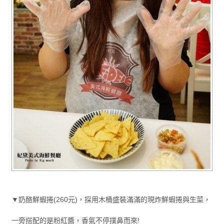
▼奶酪鮮蝦捲(260元)，採用木桶盛裝滿滿的現炸鮮蝦捲與生菜，
一旁搭配的是粉紅醬，香氣不停撲鼻而來!