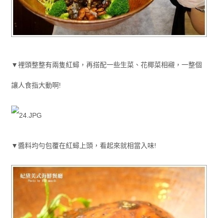
▼裡頭整整有兩隻紅蟳，再搭配一些生菜、花椰菜相襯，一整個
讓人食指大動啊!
▼醬料均勻包覆在紅蟳上頭，看起來就相當入味!