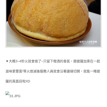
▼大概3~4秒火就會熄了~只留下橙酒的香氣，跟披薩加乘在一起
滋味更豐富!等火熄滅後服務人員就會沿著邊緣切開，就能一睹披
薩的真面目啦XD