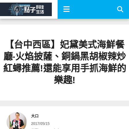
【台中西區】妃黛美式海鮮餐
廳‧火焰披薩、銅鍋黑胡椒辣炒
紅蟳推薦!還能享用手抓海鮮的
樂趣!
大口
2017/05/15