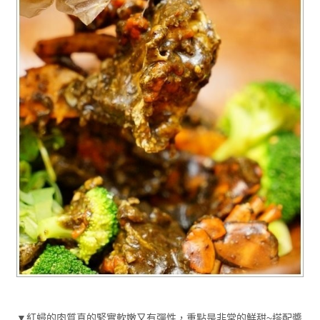
▼紅蟳的肉質真的緊實軟嫩又有彈性，重點是非常的鮮甜~搭配醬