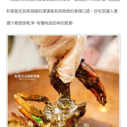
料更能吃到黑胡椒的濃濃香氣與微微的香辣口感，好吃到讓人連
醬汁都想舔乾淨~有種吮指回味的感覺!