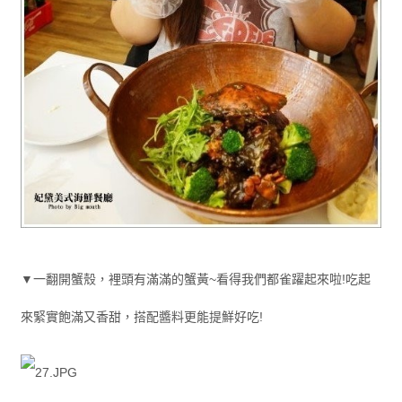
▼一翻開蟹殼，裡頭有滿滿的蟹黃~看得我們都雀躍起來啦!吃起
來緊實飽滿又香甜，搭配醬料更能提鮮好吃!