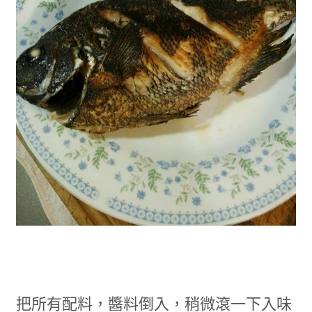
把所有配料，醬料倒入，稍微滾一下入味