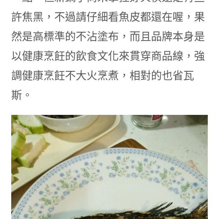
許焦黑，不過請仔細看魚皮都還在喔，果
然是高標準的不沾塗布，而且品牌本身是
以健康烹飪的飲食文化來貫穿商品線，強
調健康烹飪不大火烹煮，相對的也省瓦
斯。