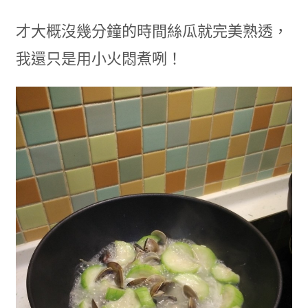
才大概沒幾分鐘的時間絲瓜就完美熟透，
我還只是用小火悶煮咧！