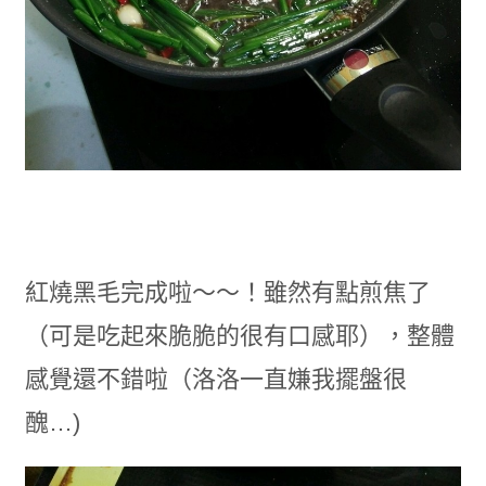
紅燒黑毛完成啦～～！雖然有點煎焦了
（可是吃起來脆脆的很有口感耶），整體
感覺還不錯啦（洛洛一直嫌我擺盤很
醜…)