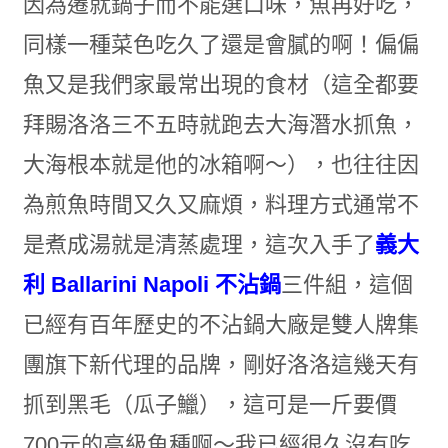
因為遷就鍋子而不能選口味，魚再好吃，
同樣一種菜色吃久了還是會膩的啊！偏偏
魚又是我們家最常出現的食材（這全都要
拜賜洛洛三不五時就跑去大海潛水抓魚，
大海根本就是他的冰箱啊～），也往往因
為煎魚時間又久又麻煩，料理方式通常不
是煮成湯就是清蒸處理，這次入手了
義大
利 Ballarini Napoli 不沾鍋
三件組，這個
已經有百年歷史的不沾鍋大廠是雙人牌集
團旗下新代理的品牌，剛好洛洛這幾天有
抓到黑毛（瓜子鱲），這可是一斤要價
700元的高級魚種啊～我已經很久沒有吃