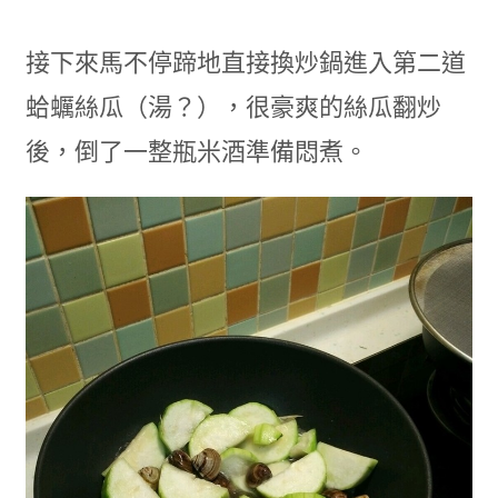
接下來馬不停蹄地直接換炒鍋進入第二道
蛤蠣絲瓜（湯？），很豪爽的絲瓜翻炒
後，倒了一整瓶米酒準備悶煮。