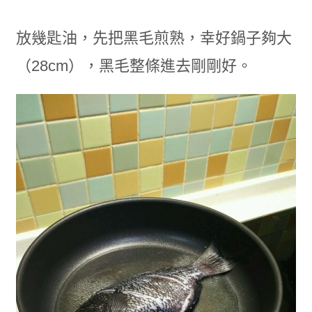
放幾匙油，先把黑毛煎熟，幸好鍋子夠大
（28cm），黑毛整條進去剛剛好。