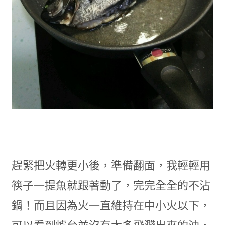
趕緊把火轉更小後，準備翻面，我輕輕用
筷子一提魚就跟著動了，完完全全的不沾
鍋！而且因為火一直維持在中小火以下，