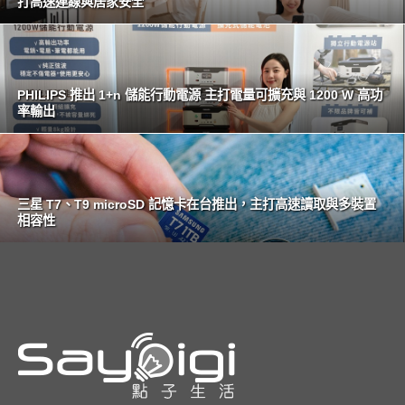
打高速連線與居家安全
PHILIPS 推出 1+n 儲能行動電源 主打電量可擴充與 1200 W 高功
率輸出
三星 T7、T9 microSD 記憶卡在台推出，主打高速讀取與多裝置
相容性