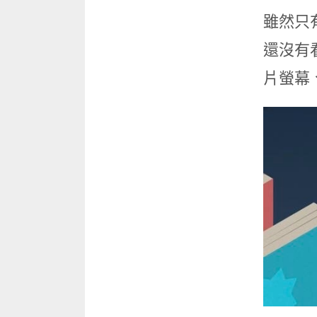
雖然只有
還沒有
片螢幕