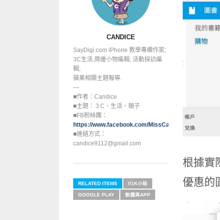
CANDICE
SayDigi.com iPhone 教學專欄作家;
3C生活,周邊小物編輯; 活動採訪編
輯;
蘋果相關主題報導.
—
■作者：Candice
■主題：３C、生活、親子
■FB粉絲團：
https://www.facebook.com/MissCandice112
■連絡方式：
candice9112@gmail.com
根據實
優惠的
RELATED ITEMS
01K小妹
GOOGLE PLAY
軟體與APP