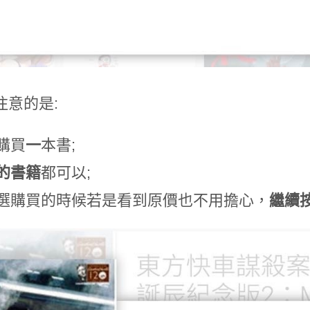
注意的是:
能購買
一
本書;
的書籍
都可以;
當點選購買的時候若是看到原價也不用擔心，
繼續