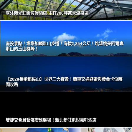
享沐時光莊園渡假酒店-主打700坪露天溫泉區
南投景點！塔塔加麟趾山步道！海拔2,854公尺！眺望媲美阿爾卑
斯山的玉山群峰！
【2026長崎稻佐山】世界三大夜景！纜車交通避雷與黃金卡位時
間攻略
雙捷交會且緊鄰宏匯廣場！新北新莊凱悅嘉軒酒店