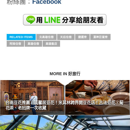
粉絲團：
Facebook
RELATED ITEMS
北高雄住宿
天后住宿
捷運旁
漢神巨蛋旁
阿妹住宿
高雄住宿
高雄飯店
MORE IN 好旅行
台南豆花推薦｜筑馨居豆花！米其林跨界開豆花店！古法豆花、菊
花茶、老招牌一次收藏