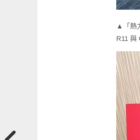
▲「熱
R11 