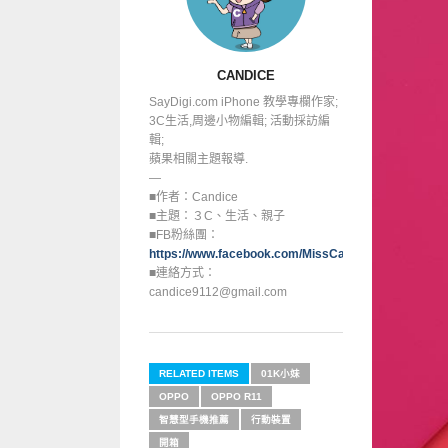
CANDICE
SayDigi.com iPhone 教學專欄作家;
3C生活,周邊小物編輯; 活動採訪編
輯;
蘋果相關主題報導.
—
■作者：Candice
■主題：３C、生活、親子
■FB粉絲團：
https://www.facebook.com/MissCandice112
■連絡方式：
candice9112@gmail.com
RELATED ITEMS
01K小妹
OPPO
OPPO R11
智慧型手機推薦
行動裝置
開箱