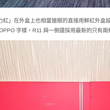
力紅」在外盒上也相當搶眼的直接用鮮紅外盒
與 OPPO 字樣，R11 與一側還採用最新的只有兩