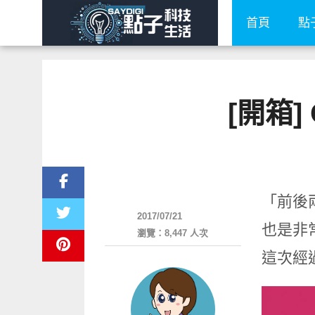
首頁
點
[開箱]
智慧手機
「前後兩
2017/07/21
也是非
瀏覽：8,447 人次
這次經