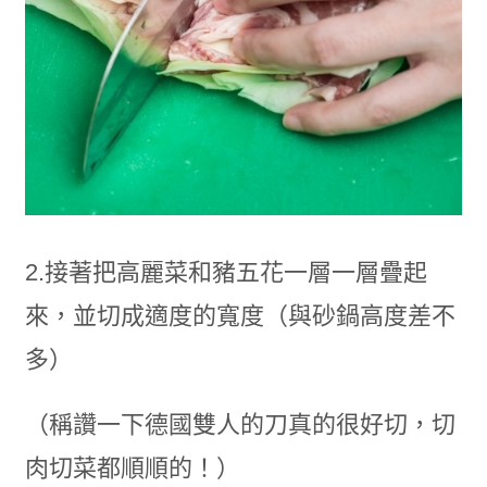
2.接著把高麗菜和豬五花一層一層疊起
來，並切成適度的寬度（與砂鍋高度差不
多）
（稱讚一下德國雙人的刀真的很好切，切
肉切菜都順順的！）