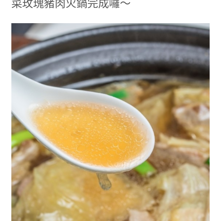
菜玫瑰豬肉火鍋完成囉～