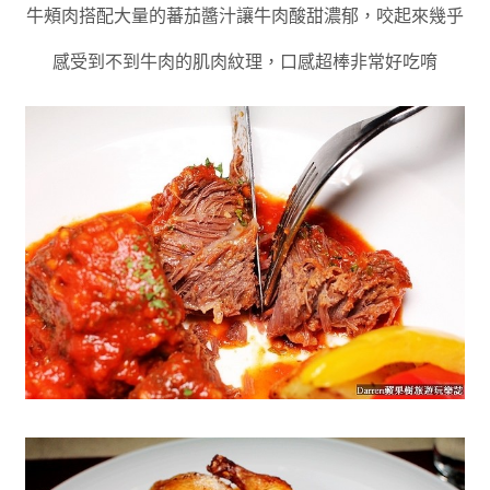
牛頰肉搭配大量的蕃茄醬汁讓牛肉酸甜濃郁
，
咬起來幾乎
感受到不到牛肉的肌肉紋理
，
口感超棒非常好吃唷