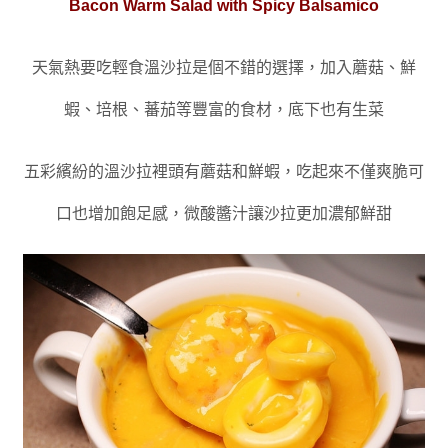
Bacon Warm Salad with Spicy Balsamico
天氣熱要吃輕食溫沙拉是個不錯的選擇
，加入蘑菇
、
鮮
蝦
、
培根
、
蕃茄等豐富的食材
，
底下也有生菜
五彩繽紛的溫沙拉裡頭有蘑菇和鮮蝦
，
吃起來不僅爽脆可
口也增加飽足感
，微酸
醬汁讓沙拉更加濃郁鮮甜