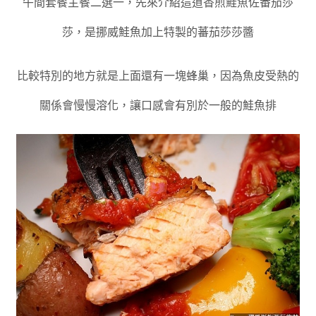
午間套餐主餐二選一
，
先來介紹這道
香煎鮭魚佐番茄莎
莎
，
是挪威鮭魚加上特製的蕃茄莎莎醬
比較特別的地方就是上面還有一塊蜂巢
，
因為魚皮受熱的
關係會慢慢溶化
，讓
口感會有別於一般的鮭魚排