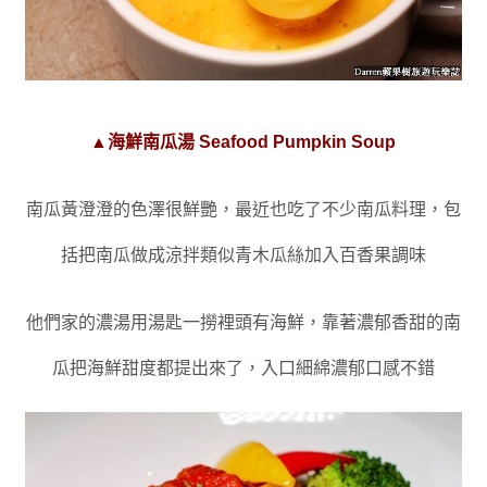
▲海鮮南瓜湯 Seafood Pumpkin Soup
南瓜黃澄澄的色澤很鮮艷
，
最近也吃了不少南瓜料理
，
包
括把南瓜做成涼拌類似青木瓜絲加入百香果調味
他們家的濃湯用湯匙一撈裡頭有海鮮
，
靠著濃郁香甜的南
瓜把海鮮甜度都提出來了，入口細綿濃郁口感不錯