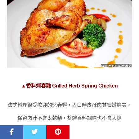
▲香料烤春雞 Grilled Herb Spring Chicken
法式料理很受歡迎的烤春雞
，入口時皮酥
肉質細嫩鮮美
，
保留肉汁不會太乾柴
，整體香料調味也不會太搶
曾經吃過烤香雞就有香料調味太重
，
吃不到春雞本身味道