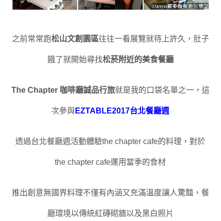
之前常常跑
松山文創園區
往往一看展覽就待上許久
，肚子
餓了就開始尋找
松菸附近的美食餐廳
The Chapter 咖啡廳誠品行旅
就是我的口袋名單之一
，
這
次參與
EZTABLE2017台北餐廳週
透過台北餐廳週活動體驗
the chapter cafe的料理
，對於
the chapter cafe
運用當季的食材
推出創意無國界料理不僅有內涵又充滿溫度讓人驚豔
，
餐
廳環境以傳統紅磚砌牆以及黑白照片