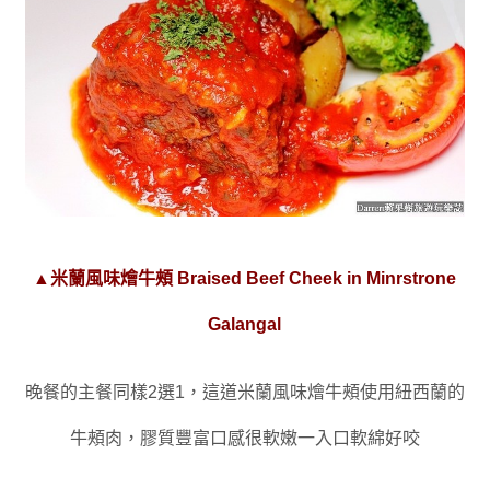
▲米蘭風味燴牛頰 Braised Beef Cheek in Minrstrone
Galangal
晚餐的主餐同樣2選1
，
這道
米蘭風味燴牛頰使用紐西蘭的
牛頰肉
，膠質豐富
口感很軟嫩一入口軟綿好咬