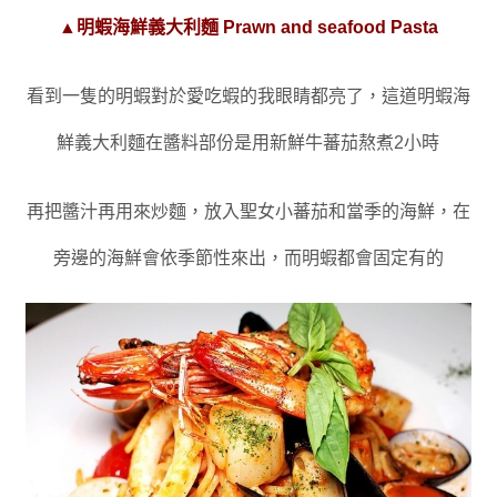
▲明蝦海鮮義大利麵 Prawn and seafood Pasta
看到一隻的明蝦對於愛吃蝦的我眼睛都亮了
，
這道明蝦海
鮮義大利麵在醬料部份是用新鮮牛蕃茄熬煮2小時
再把醬汁再用來炒麵
，
放入聖女小蕃茄和當季的海鮮
，
在
旁邊的海鮮會依季節性來出
，
而明蝦都會固定有的