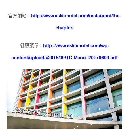
官方網站：
http://www.eslitehotel.com/restaurant/the-
chapter/
餐廳菜單：
http://www.eslitehotel.com/wp-
content/uploads/2015/09/TC-Menu_20170609.pdf