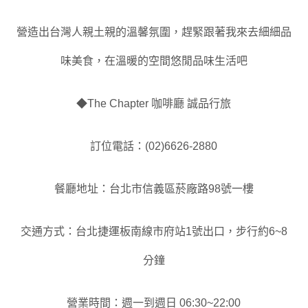
營造出台灣人親土親的溫馨氛圍
，趕緊跟著我來去細細品
味美食
，
在
溫暖的空間
悠閒品味生活吧
◆The Chapter 咖啡廳 誠品行旅
訂位電話：(02)6626-2880
餐廳地址：台北市信義區菸廠路98號一樓
交通方式：台北捷運板南線市府站1號出口，步行約6~8
分鐘
營業時間：週一到週日 06:30~22:00