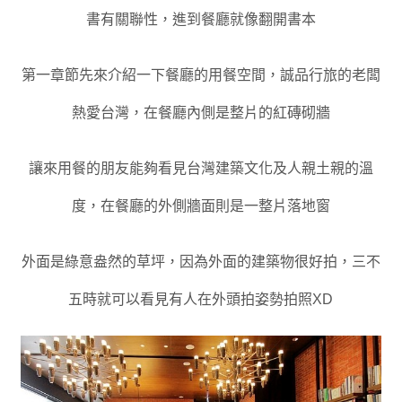
書有關聯性
，
進到餐廳就像翻開書本
第一章節先來介紹一下餐廳的用餐空間
，誠品行旅的老闆
熱愛台灣
，
在餐廳
內側是整片的紅磚砌牆
讓來用餐的朋友能夠看見台灣建築文化及人親土親的溫
度
，在餐廳的外側牆面則是一整片落地窗
外面是綠意盎然的草坪
，因為外面的建築物很好拍
，
三不
五時就可以看見有人在外頭拍姿勢拍照XD