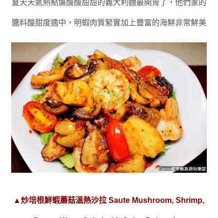
夏天天氣熱點盤酸酸甜甜的義大利麵最開胃了
，他們家的
醬料酸甜度適中
，明蝦肉質緊實加上
豐富的海鮮非常鮮美
▲
炒培根鮮蝦蘑菇溫熱沙拉 Saute Mushroom, Shrimp,