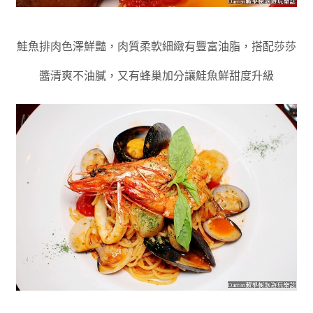
鮭魚排肉色澤鮮豔
，
肉質柔軟細緻有豐富油脂
，
搭配莎莎
醬清爽不油膩
，
又有蜂巢加分讓鮭魚鮮甜度升級