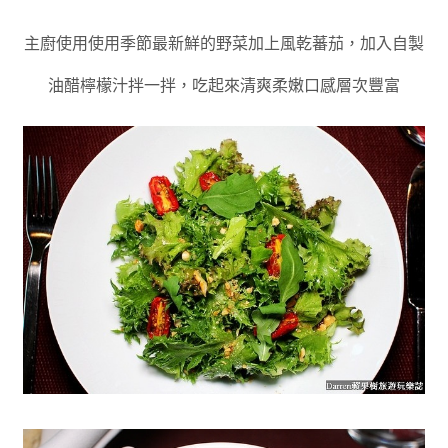
主廚使用
使用季節最新鮮的野菜
加上風乾蕃茄
，
加入自製
油醋檸檬汁拌一拌
，
吃起來清爽柔嫩口感層次豐富