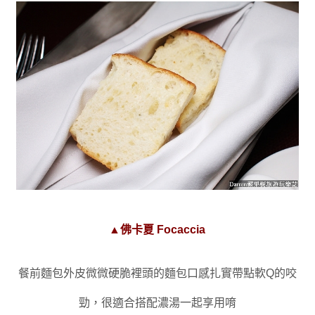
▲佛卡夏 Focaccia
餐前麵包外皮微微硬脆裡頭的麵包口感扎實帶點軟Q的咬
勁
，很適合搭配
濃湯一起享用唷