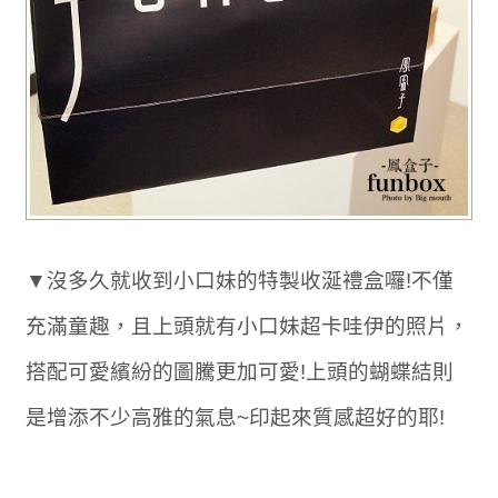
▼沒多久就收到小口妹的特製收涎禮盒囉!不僅
充滿童趣，且上頭就有小口妹超卡哇伊的照片，
搭配可愛繽紛的圖騰更加可愛!上頭的蝴蝶結則
是增添不少高雅的氣息~印起來質感超好的耶!