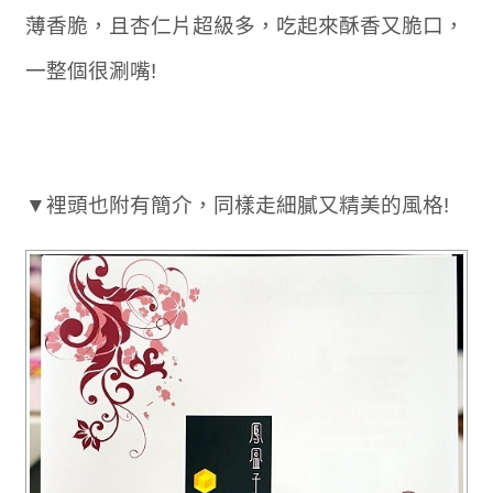
薄香脆，且杏仁片超級多，吃起來酥香又脆口，
一整個很涮嘴!
▼裡頭也附有簡介，同樣走細膩又精美的風格!