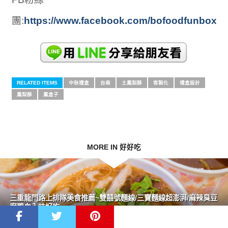
團:
https://www.facebook.com/bofoodfunbox/
RELATED ITEMS
中秋禮盒
台南
土鳳梨酥
客製化
禮盒設計
鳳梨酥
鳳盒子
MORE IN 好好吃
三重龍門路上排隊美食推薦~雙囍號麵線/三寶麵線超澎湃/麻辣臭豆
腐鴨血入味好吃