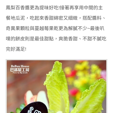
鳳梨百香醬更為提味好吃!接著再享用中間的主
餐地瓜泥，吃起來香甜綿密又細緻，搭配醬料、
奇異果顆粒與蔓越莓果乾更為解膩不少~最後叭
噗的餅皮則是最佳甜點，爽脆香甜、不甜不膩吃
完好滿足!