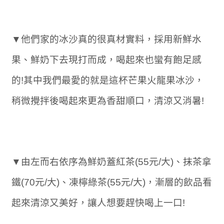
▼他們家的冰沙真的很真材實料，採用新鮮水
果、鮮奶下去現打而成，喝起來也蠻有飽足感
的!其中我們最愛的就是這杯芒果火龍果冰沙，
稍微攪拌後喝起來更為香甜順口，清涼又消暑!
▼由左而右依序為鮮奶蓋紅茶(55元/大)、抹茶拿
鐵(70元/大)、凍檸綠茶(55元/大)，漸層的飲品看
起來清涼又美好，讓人想要趕快喝上一口!