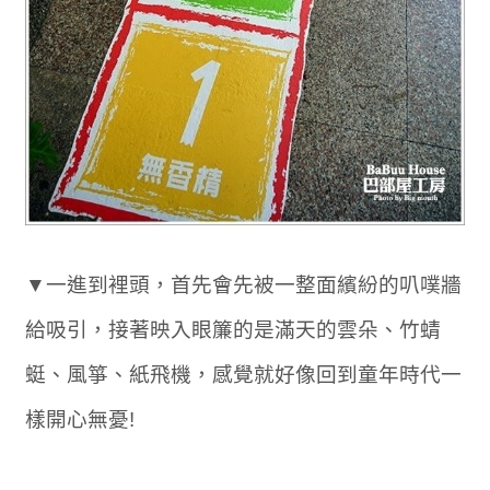
▼一進到裡頭，首先會先被一整面繽紛的叭噗牆
給吸引，接著映入眼簾的是滿天的雲朵、竹蜻
蜓、風箏、紙飛機，感覺就好像回到童年時代一
樣開心無憂!