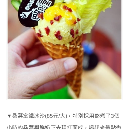
▼桑葚拿鐵冰沙(85元/大)，特別採用熬煮了3個
小時的桑葚與鮮奶下去現打而成，喝起來帶點微