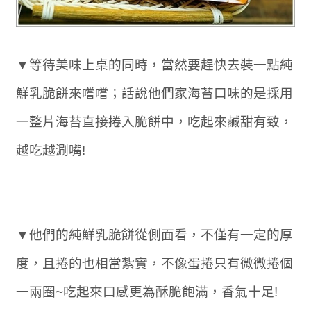
▼等待美味上桌的同時，當然要趕快去裝一點純
鮮乳脆餅來嚐嚐；話說他們家海苔口味的是採用
一整片海苔直接捲入脆餅中，吃起來鹹甜有致，
越吃越涮嘴!
▼他們的純鮮乳脆餅從側面看，不僅有一定的厚
度，且捲的也相當紮實，不像蛋捲只有微微捲個
一兩圈~吃起來口感更為酥脆飽滿，香氣十足!