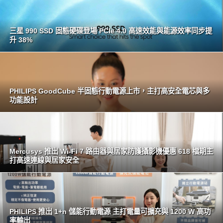
三星 990 SSD 固態硬碟登場 PCIe 4.0 高速效能與能源效率同步提
升 38%
PHILIPS GoodCube 半固態行動電源上市，主打高安全電芯與多
功能設計
Mercusys 推出 Wi-Fi 7 路由器與居家防護攝影機優惠 618 檔期主
打高速連線與居家安全
PHILIPS 推出 1+n 儲能行動電源 主打電量可擴充與 1200 W 高功
率輸出