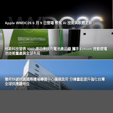
Apple WWDC26 6 月 9 日登場 聚焦 AI 技術與軟體更新
格斯科技發表 XNO 高功率快充電池產品線 攜手 Echion 推動鋰電
池技術量產與全球布局
聯邦快遞桃園國際機場轉運中心擴建啟用 分揀量能提升強化台灣
全球供應鏈地位