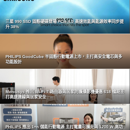
三星 990 SSD 固態硬碟登場 PCIe 4.0 高速效能與能源效率同步提
升 38%
PHILIPS GoodCube 半固態行動電源上市，主打高安全電芯與多
功能設計
Mercusys 推出 Wi-Fi 7 路由器與居家防護攝影機優惠 618 檔期主
打高速連線與居家安全
PHILIPS 推出 1+n 儲能行動電源 主打電量可擴充與 1200 W 高功