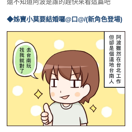
還不知道阿波是誰的趕快來看這篇吧
◆姊寶小莫要結婚囉@口@/(新角色登場)