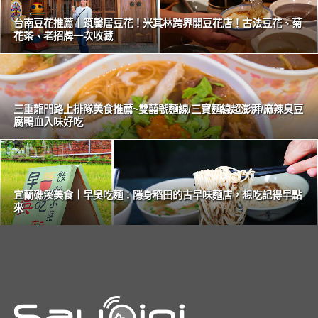
台南豆花推薦｜筑馨居豆花！米其林跨界開豆花店！古法豆花、菊
花茶、老招牌一次收藏
三重龍門路上排隊美食推薦~雙囍號麵線/三寶麵線超澎湃/麻辣臭豆
腐鴨血入味好吃
宜蘭礁溪美食｜早吳吃麵：隱身稻田的古早味麵店，想吃記得早點
來