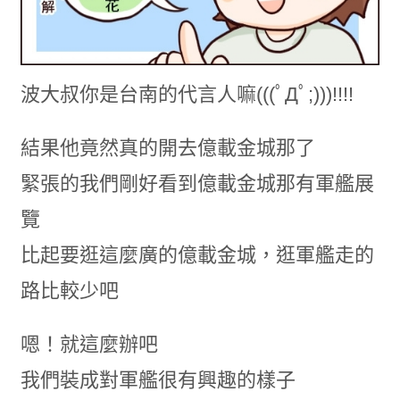
波大叔你是台南的代言人嘛(((ﾟДﾟ;)))!!!!
結果他竟然真的開去億載金城那了
緊張的我們剛好看到億載金城那有軍艦展
覽
比起要逛這麼廣的億載金城，逛軍艦走的
路比較少吧
嗯！就這麼辦吧
我們裝成對軍艦很有興趣的樣子