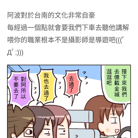
阿波對於台南的文化非常自豪
每經過一個點就會要我們下車去聽他講解
喂你的職業根本不是攝影師是導遊吧(((ﾟ
Дﾟ;)))