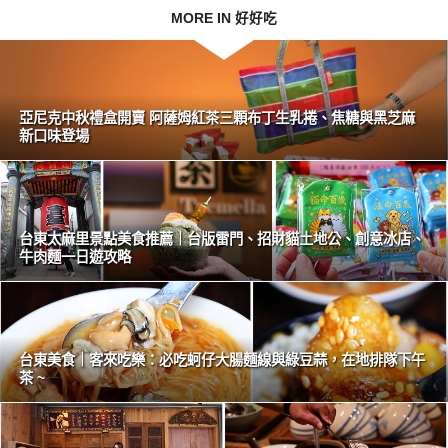
MORE IN 好好吃
亞尼克中秋禮盒開賣 阿薩姆紅茶三顆布丁生乳捲、焦糖與黑芝麻
新口味登場
台東太麻里景點美食推薦｜台版雷門、招財貓土地公、創意冰店、
牛肉麵一日遊攻略
台東美食｜客來吃樂：必吃蚵仔大腸麵線與綠豆蒜，在地排隊下午
茶 ~