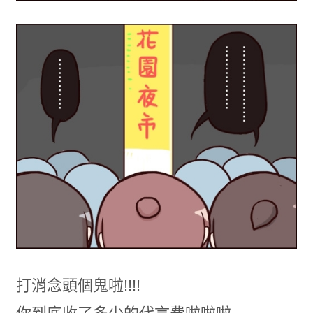
打消念頭個鬼啦!!!!