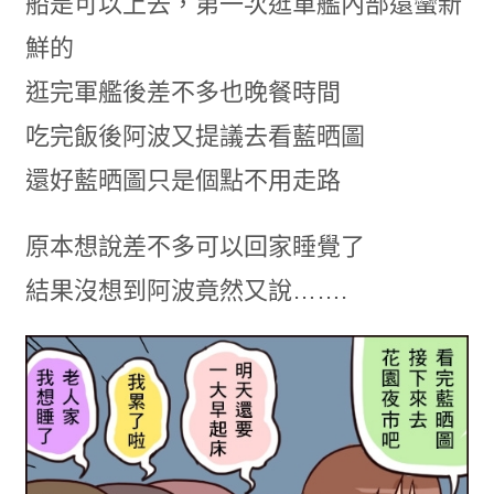
船是可以上去，第一次逛軍艦內部還蠻新
鮮的
逛完軍艦後差不多也晚餐時間
吃完飯後阿波又提議去看藍晒圖
還好藍晒圖只是個點不用走路
原本想說差不多可以回家睡覺了
結果沒想到阿波竟然又說…….