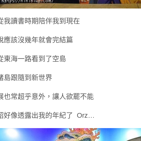
從我讀書時期陪伴我到現在
說應該沒幾年就會完結篇
從東海一路看到了空島
諸島跟隨到新世界
展也常超乎意外，讓人欲罷不能
紹好像透露出我的年紀了 Orz…