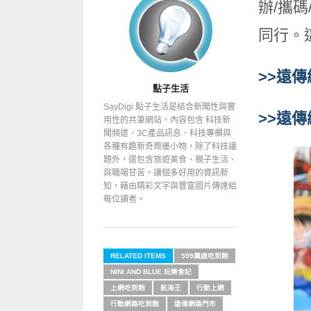
辦/攜碼
同行。
>>遠
點子生活
SayDigi 點子生活是結合新聞性與實
>>遠
用性的共筆網站，內容包含 科技新
聞頻道、3C產品訊息、科技專欄與
各種有趣新奇周邊小物，除了科技議
題外，還包含旅遊美食、親子生活、
與職場甘苦。讓個多好用的資訊新
知，藉由精彩文字與豐富圖片傳達給
每位讀者。
RELATED ITEMS
599飆速吃到飽
NINI AND BLUE 玩樂食記
上網吃到飽
航海王
行動上網
行動網路吃到飽
遠傳網路門市