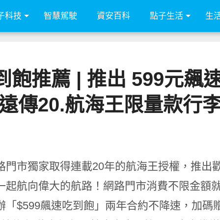
子科技
智慧駕駛
資安百科
點子生活
生
飽推薦 | 推出 599元飆
遠傳20.航海王限量款行
路門市獨家取得連載20年的航海王授權，推出
一起航向偉大的航路！網路門市消費不限金額就
辦「$599飆速吃到飽」兩年合約不降速，加