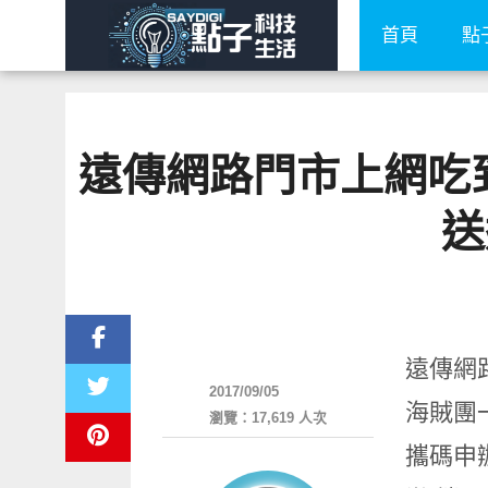
首頁
點
遠傳網路門市上網吃到
送
好設計
遠傳網
2017/09/05
海賊團
瀏覽：17,619 人次
攜碼申