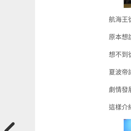
航海王
原本想
想不到
夏波帝
劇情發
這樣介