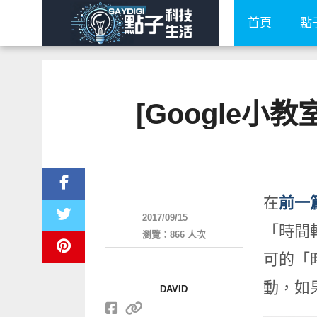
首頁
點
[Google小
生活好點子
在
前一
2017/09/15
「時間
瀏覽：866 人次
可的「
動，如
DAVID