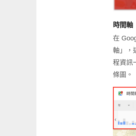
時間軸
在 G
軸」，
程資訊
條圖。