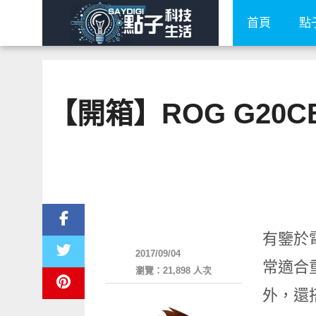
首頁
點
【開箱】ROG G2
平板筆電電腦
有鑒於電
2017/09/04
常適合
瀏覽：21,898 人次
外，還搭載