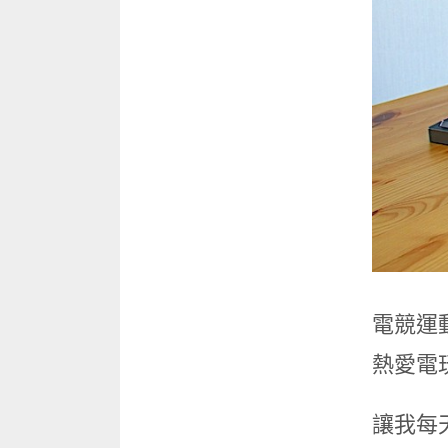
電競運
熱愛電
讓我每