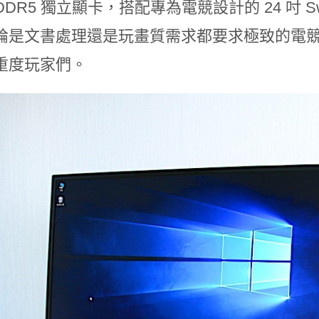
DDR5 獨立顯卡，搭配專為電競設計的 24 吋 Swif
論是文書處理還是玩畫質需求都要求極致的電
重度玩家們。