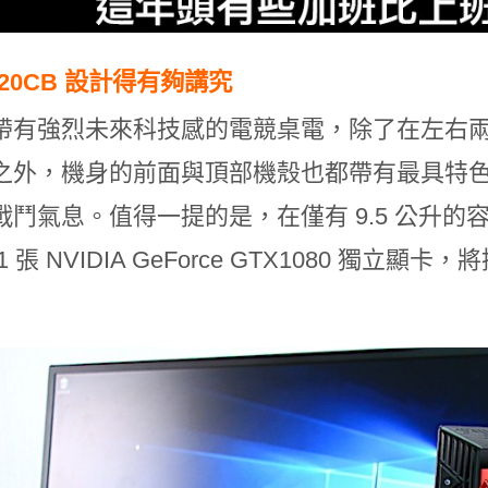
G20CB 設計得有夠講究
帶有強烈未來科技感的電競桌電，除了在左右
之外，機身的前面與頂部機殼也都帶有最具特
鬥氣息。值得一提的是，在僅有 9.5 公升的容量中，搭載
1 張 NVIDIA GeForce GTX1080 