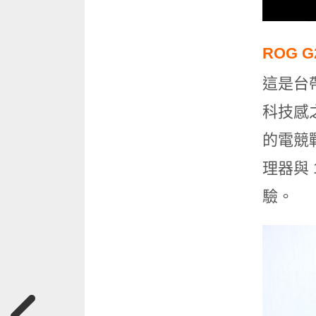
ROG 
這是台
科技感
的電競戰
理器與 
驗。