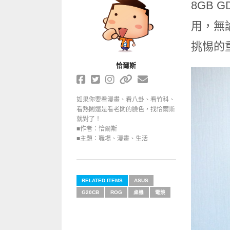
8GB G
用，無
挑惕的
恰爾斯
如果你要看漫畫、看八卦、看竹科、
看熱鬧還是看老闆的臉色，找恰爾斯
就對了！
■作者：恰爾斯
■主題：職場、漫畫、生活
RELATED ITEMS
ASUS
G20CB
ROG
桌機
電競