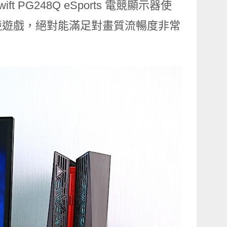
t PG248Q eSports 電競顯示器使
競遊戲，絕對能滿足對畫質流暢度非常