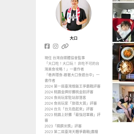
大口
現任 台灣自媒體協會監事
「大口吃！大口玩！ 非吃不可的台
灣美食攻略！」一書作者
「巷弄隱食-跟著大口食遊台中」一
書作者
2024 第一屆臺灣燴飯王爭霸戰評審
2024 桃園金牌好攤桃金餃評審
2024 食尚玩家駐站部落客
2024 食尚玩家「旅宿大賞」評審
2024 台北「台北造起來」評審
2023 桃園上好攤「最強冠軍雞」評
審
2023「精饌米獎」評審
2023 第二屆臺灣天糰爭霸戰(農糧