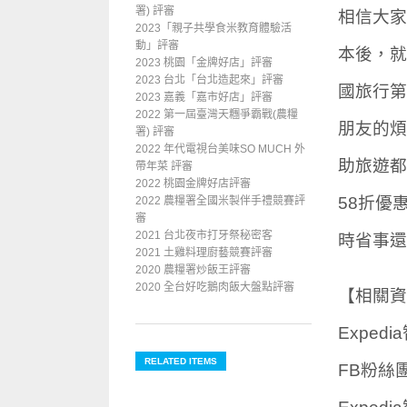
署) 評審
相信大家
2023「親子共學食米教育體驗活
動」評審
本後，就
2023 桃園「金牌好店」評審
2023 台北「台北造起來」評審
國旅行第
2023 嘉義「嘉市好店」評審
2022 第一屆臺灣天糰爭霸戰(農糧
朋友的煩
署) 評審
2022 年代電視台美味SO MUCH 外
助旅遊都
帶年菜 評審
2022 桃園金牌好店評審
58折優
2022 農糧署全國米製伴手禮競賽評
審
2021 台北夜市打牙祭秘密客
時省事還
2021 土雞料理廚藝競賽評審
2020 農糧署炒飯王評審
2020 全台好吃鵝肉飯大盤點評審
【相關資
Exped
RELATED ITEMS
FB粉絲團