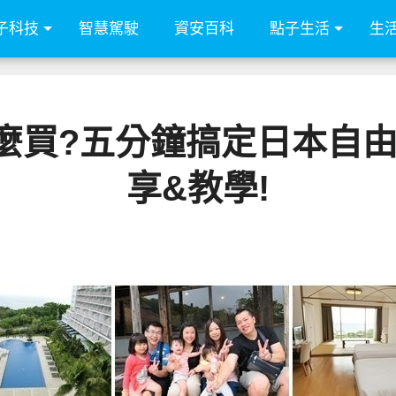
子科技
智慧駕駛
資安百科
點子生活
生
麼買?五分鐘搞定日本自由
享&教學!