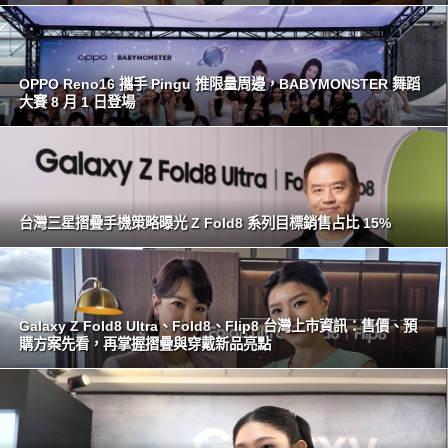
OPPO Reno16 攜手 Pingu 推限量周邊，BABYMONSTER 舞蹈
大賽 8 月 1 日登場
台灣三星摺疊手機策略曝光 Z Fold8 系列目標銷售占比 15%
Galaxy Z Fold8 Ultra、Fold8、Flip8 台灣上市資訊：售價、預
購方案先看，再掌握摺疊與穿戴新品亮點