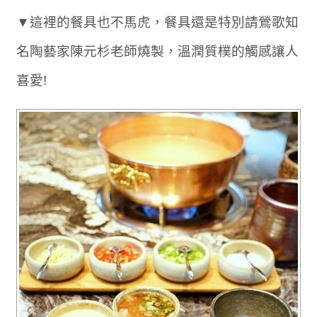
▼這裡的餐具也不馬虎，餐具還是特別請鶯歌知
名陶藝家陳元杉老師燒製，溫潤質樸的觸感讓人
喜愛!