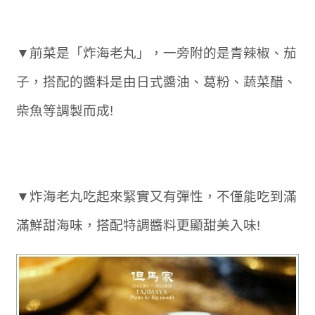
▼前菜是「炸海老丸」，一旁附的是青辣椒、茄
子，搭配的醬料是由日式醬油、葛粉、蔬菜醋、
柴魚等調製而成!
▼炸海老丸吃起來緊實又有彈性，不僅能吃到滿
滿鮮甜海味，搭配特調醬料更顯甜美入味!