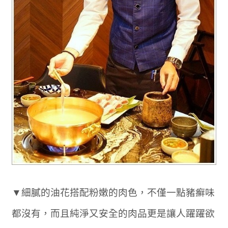
▼細膩的油花搭配粉嫩的肉色，不僅一點豬癬味
都沒有，而且純淨又安全的肉品更是讓人躍躍欲