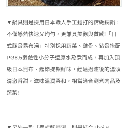
▼鍋具則是採用日本職人手工錘打的精緻銅鍋，
不僅導熱快速又均勻，更兼具美觀與質感!「日
式豚骨昆布湯」特別採用蔬菜、雞骨、豬骨搭配
PG8.5弱鹼性小分子還原水熬煮而成，再加入頂
級日本昆布、鰹節提襯鮮味，經過過濾後的湯頭
清澈香甜，滋味溫潤柔和，相當適合涮煮肉品及
蔬菜!
▼另外一款「泰式酸辣湯」則是結合Thai &