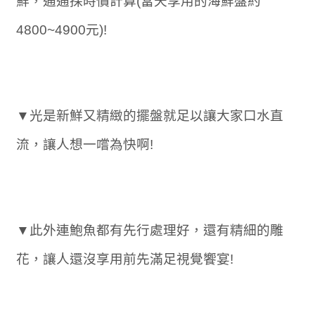
鮮，通通採時價計算(當天享用的海鮮盤約
4800~4900元)!
▼光是新鮮又精緻的擺盤就足以讓大家口水直
流，讓人想一嚐為快啊!
▼此外連鮑魚都有先行處理好，還有精細的雕
花，讓人還沒享用前先滿足視覺饗宴!