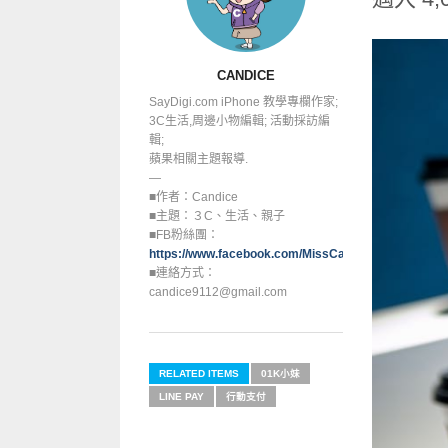
CANDICE
SayDigi.com iPhone 教學專欄作家;
3C生活,周邊小物編輯; 活動採訪編
輯;
蘋果相關主題報導.
—
■作者：Candice
■主題：３C、生活、親子
■FB粉絲團：
https://www.facebook.com/MissCandice112
■連絡方式：
candice9112@gmail.com
RELATED ITEMS
01K小妹
LINE PAY
行動支付