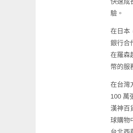
快速成
驗。
在日本，
銀行合
在羅森超
幣的服
在台灣方
100 
漢神百
球購物
台北西華