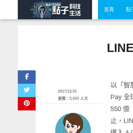
首頁
點
LI
新奇產品
以「智
2017/11/16
Pay
瀏覽：5,660 人次
550 億
止，LI
邁入 4