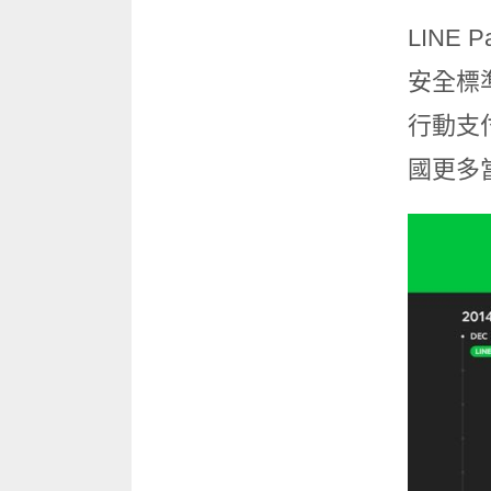
LINE
安全標
行動支付
國更多