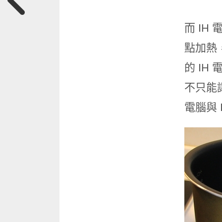
而 I
點加熱
的 IH
不只能
電腦與