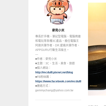
麥兜小米
專長於手機、筆記型電腦、電腦周邊
和電玩等各種3C產品，擔任電腦王
阿達共筆作者、DR.愛瘋共筆作者、
APPGURU行動生活版主。
—
■作者：麥兜小米
■主題：3C、生活、美食、旅遊
■個人網站：
http://mcdulll.pixnet.net/blog
■FB粉絲團：
https://www.facebook.com/mcdulllfans
■連絡方式：
gemmychang@yahoo.com.tw