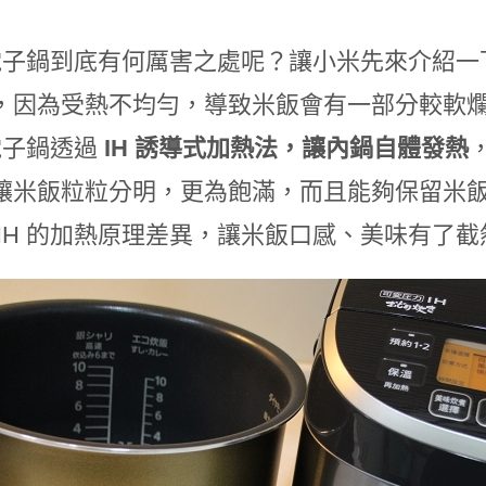
H 電子鍋到底有何厲害之處呢？讓小米先來介紹
，因為受熱不均勻，導致米飯會有一部分較軟
 電子鍋透過
IH 誘導式加熱法，讓內鍋自體發熱
讓米飯粒粒分明，更為飽滿，而且能夠保留米
 IH 的加熱原理差異，讓米飯口感、美味有了