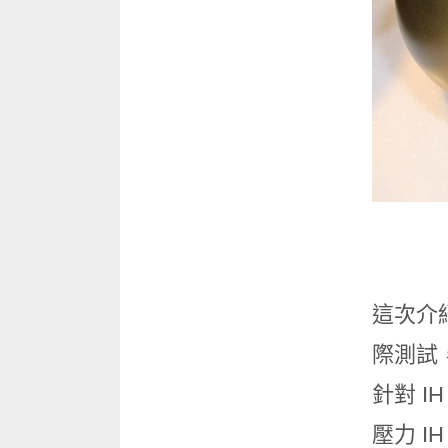
這次介紹
際測試
針對 I
壓力 I