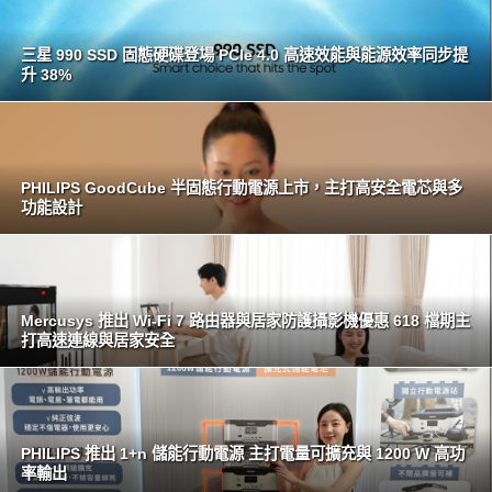
三星 990 SSD 固態硬碟登場 PCIe 4.0 高速效能與能源效率同步提
升 38%
PHILIPS GoodCube 半固態行動電源上市，主打高安全電芯與多
功能設計
Mercusys 推出 Wi-Fi 7 路由器與居家防護攝影機優惠 618 檔期主
打高速連線與居家安全
PHILIPS 推出 1+n 儲能行動電源 主打電量可擴充與 1200 W 高功
率輸出