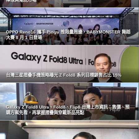
棒球與潮玩市場
OPPO Reno16 攜手 Pingu 推限量周邊，BABYMONSTER 舞蹈
大賽 8 月 1 日登場
台灣三星摺疊手機策略曝光 Z Fold8 系列目標銷售占比 15%
Galaxy Z Fold8 Ultra、Fold8、Flip8 台灣上市資訊：售價、預
購方案先看，再掌握摺疊與穿戴新品亮點