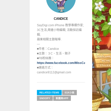
CANDICE
SayDigi.com iPhone 教學專欄作家;
3C生活,周邊小物編輯; 活動採訪編
輯;
蘋果相關主題報導.
—
■作者：Candice
■主題：３C、生活、親子
■FB粉絲團：
https://www.facebook.com/MissCandice112
■連絡方式：
candice9112@gmail.com
RELATED ITEMS
01K小妹
SNOOPY
軟體與APP