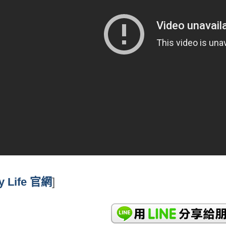
y Life 官網
]