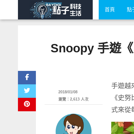
首頁
點
Snoopy 手
軟體遊戲
手遊越
2018/01/08
《史努
瀏覽：2,613 人次
式來從