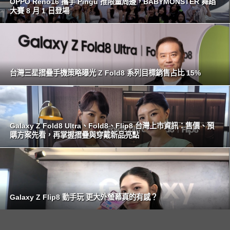
OPPO Reno16 攜手 Pingu 推限量周邊，BABYMONSTER 舞蹈
大賽 8 月 1 日登場
台灣三星摺疊手機策略曝光 Z Fold8 系列目標銷售占比 15%
Galaxy Z Fold8 Ultra、Fold8、Flip8 台灣上市資訊：售價、預
購方案先看，再掌握摺疊與穿戴新品亮點
Galaxy Z Flip8 動手玩 更大外螢幕真的有感？