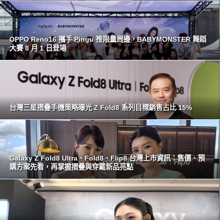
OPPO Reno16 攜手 Pingu 推限量周邊，BABYMONSTER 舞蹈
大賽 8 月 1 日登場
台灣三星摺疊手機策略曝光 Z Fold8 系列目標銷售占比 15%
Galaxy Z Fold8 Ultra、Fold8、Flip8 台灣上市資訊：售價、預
購方案先看，再掌握摺疊與穿戴新品亮點