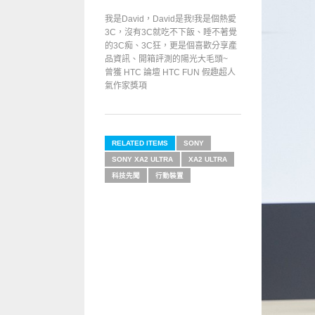
我是David，David是我!我是個熱愛
3C，沒有3C就吃不下飯、睡不著覺
的3C痴、3C狂，更是個喜歡分享產
品資訊、開箱評測的陽光大毛頭~
曾獲 HTC 論壇 HTC FUN 假趣超人
氣作家獎項
RELATED ITEMS
SONY
SONY XA2 ULTRA
XA2 ULTRA
科技先聞
行動裝置