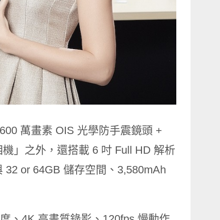
,600 萬畫素
OIS
光學防手震鏡頭 +
」之外，還搭載 6 吋 Full HD 解析
32 or 64GB 儲存空間、3,580mAh
度、
4K
高畫質錄影、
120fps
慢動作