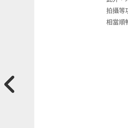
拍攝等
相當順