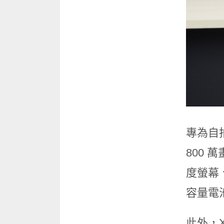
專為自拍族
800 
度螢幕、高
容量電
此外，X