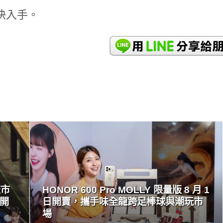
快入手。
READ
MORE
流市
HONOR 600 Pro MOLLY 限量版 8 月 1
量開
日開賣，攜手味全龍跨足棒球與潮玩市
場