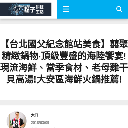
【台北國父紀念館站美食】囍聚
精緻鍋物‧頂級豐盛的海陸饗宴!
現流海鮮、當季食材、老母雞干
貝高湯!大安區海鮮火鍋推薦!
大口
2018/03/09