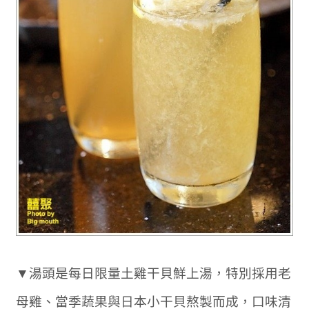
▼湯頭是每日限量土雞干貝鮮上湯，特別採用老
母雞、當季蔬果與日本小干貝熬製而成，口味清