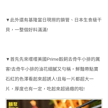
▼此外還有基隆當日現撈的鎖管、日本生食級干
貝，一整個好料滿滿!
▼首先先來嚐嚐美國Prime穀飼去骨牛小排的厲
害!去骨牛小排的油花細膩又勻稱，鮮豔帶點寶
石紅的色澤看起來超誘人!且每一片都超大一
片，厚度也有一定，吃起來超過癮的啦!