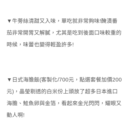
▼牛蒡絲清甜又入味，單吃就非常夠味!醃漬番
茄非常開胃又解膩，尤其是吃到後面口味較重的
時候，味蕾也變得輕盈許多!
▼日式海膽飯(客製化/700元，點選套餐加價200
元)，晶瑩剔透的白米份上頭放了超多日本進口
海膽、鮭魚卵與金箔，看起來金光閃閃，耀眼又
動人啊!