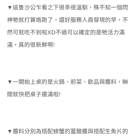
▼這隻沙公乍看之下很乖很溫馴，殊不知一個閃
神牠就打算烙跑了，還好服務人員發現的早，不
然可就吃不到啦XD不過可以確定的是牠活力滿
滿，真的很新鮮啊!
▼一開始上桌的是火鍋、前菜、飲品與醬料，瞬
間就快把桌子擺滿啦!
▼醬料分別為搭配螃蟹的薑醋醬與搭配生魚片的