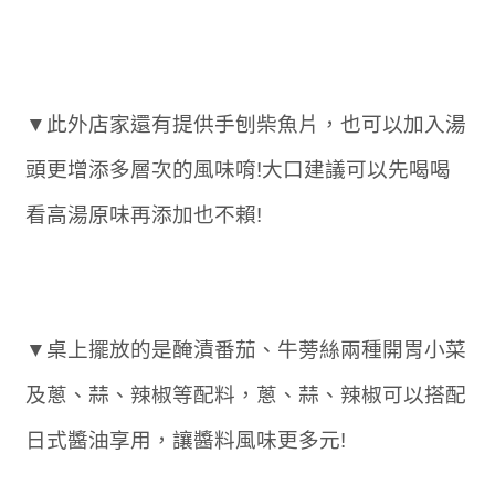
▼此外店家還有提供手刨柴魚片，也可以加入湯
頭更增添多層次的風味唷!大口建議可以先喝喝
看高湯原味再添加也不賴!
▼桌上擺放的是醃漬番茄、牛蒡絲兩種開胃小菜
及蔥、蒜、辣椒等配料，蔥、蒜、辣椒可以搭配
日式醬油享用，讓醬料風味更多元!