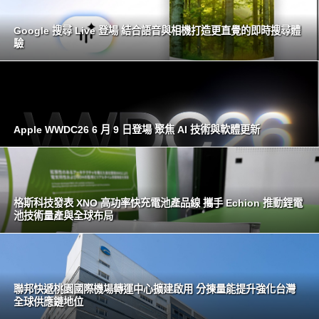
Google 搜尋 Live 登場 結合語音與相機打造更直覺的即時搜尋體
驗
Apple WWDC26 6 月 9 日登場 聚焦 AI 技術與軟體更新
格斯科技發表 XNO 高功率快充電池產品線 攜手 Echion 推動鋰電
池技術量產與全球布局
聯邦快遞桃園國際機場轉運中心擴建啟用 分揀量能提升強化台灣
全球供應鏈地位