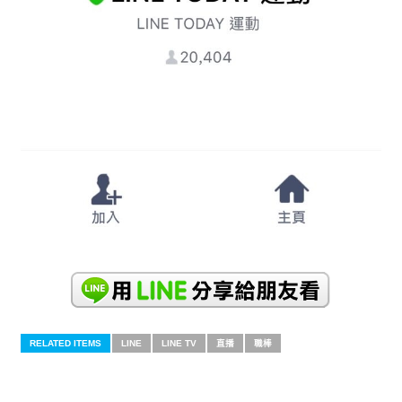
RELATED ITEMS
LINE
LINE TV
直播
職棒