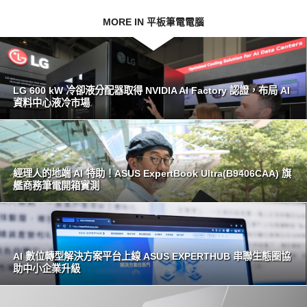
MORE IN 平板筆電電腦
LG 600 kW 冷卻液分配器取得 NVIDIA AI Factory 認證，布局 AI
資料中心液冷市場
經理人的地端 AI 特助！ASUS ExpertBook Ultra(B9406CAA) 旗
艦商務筆電開箱實測
AI 數位轉型解決方案平台上線 ASUS EXPERTHUB 串聯生態圈協
助中小企業升級