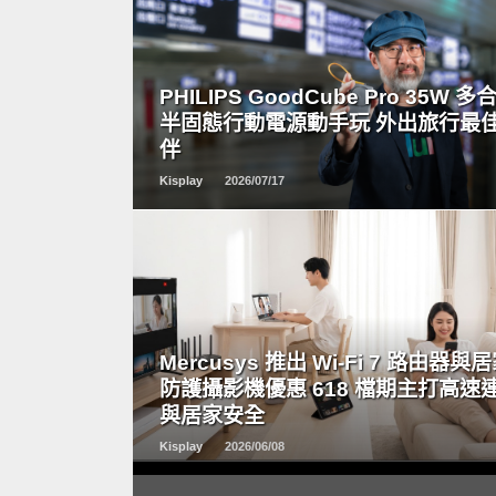
READ
MORE
PHILIPS GoodCube Pro 35W 多
半固態行動電源動手玩 外出旅行最
伴
Kisplay
2026/07/17
READ
MORE
Mercusys 推出 Wi-Fi 7 路由器與
防護攝影機優惠 618 檔期主打高速
與居家安全
Kisplay
2026/06/08