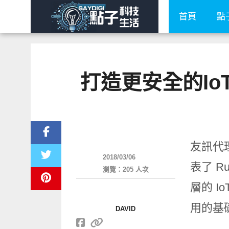
首頁
點
打造更安全的IoT存
周邊配件
友訊代理
2018/03/06
表了 R
瀏覽：205 人次
層的 I
用的基
DAVID