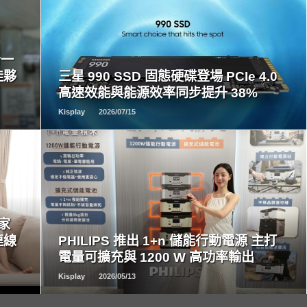
READ
MORE
合一
佳夥
三星 990 SSD 固態硬碟登場 PCIe 4.0
高速效能與能源效率同步提升 38%
Kisplay
2026/07/15
READ
MORE
居家
連線
PHILIPS 推出 1+n 儲能行動電源 主打
電量可擴充與 1200 W 高功率輸出
Kisplay
2026/05/13