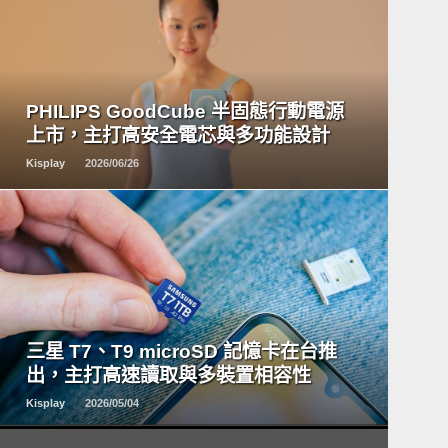
READ
MORE
PHILIPS GoodCube 半固態行動電源
上市，主打高安全電芯與多功能設計
Kisplay
2026/06/26
READ
MORE
三星 T7、T9 microSD 記憶卡在台推
出，主打高速讀取與多裝置相容性
Kisplay
2026/05/04