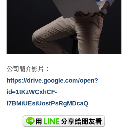
公司簡介影片：
https://drive.google.com/open?
id=1tKzWCxhCF-
I7BMiUEsiUostPsRgMDcaQ