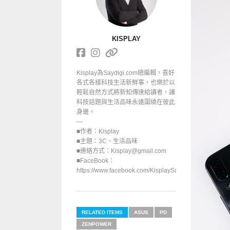
KISPLAY
Kisplay為Saydigi.com總編輯，喜好
各式各樣科技生活新鮮事，也樂於以
輕鬆自然方式將新知傳達給讀者，讓
科技話題與生活品味永遠圍繞在彼此
身邊。
—
■作者：Kisplay
■主題：3C、生活品味
■連絡方式：Kisplay@gmail.com
■FaceBook：
https://www.facebook.com/KisplaySayGoodbuy/
RELATED ITEMS
ASUS
PD
ZENPOWER