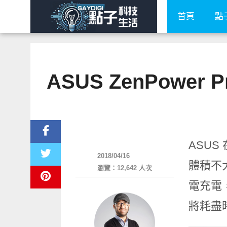
首頁
點
ASUS ZenPow
新奇產品
ASUS 
2018/04/16
體積不
瀏覽：12,642 人次
電充電
將耗盡