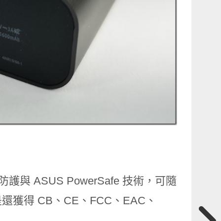
 ASUS PowerSafe 技術，可隨
得 CB、CE、FCC、EAC、