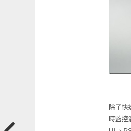
除了快速
時監控
UL、P