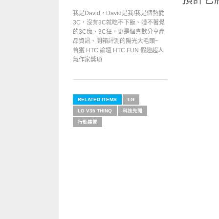
我是David，David是我!我是個熱愛
3C，沒有3C就吃不下飯、睡不著覺
的3C痴、3C狂，更是個喜歡分享產
品資訊、開箱評測的陽光大毛頭~
曾獲 HTC 論壇 HTC FUN 假趣超人
氣作家獎項
RELATED ITEMS
LG
LG V35 THINQ
科技先聞
行動裝置