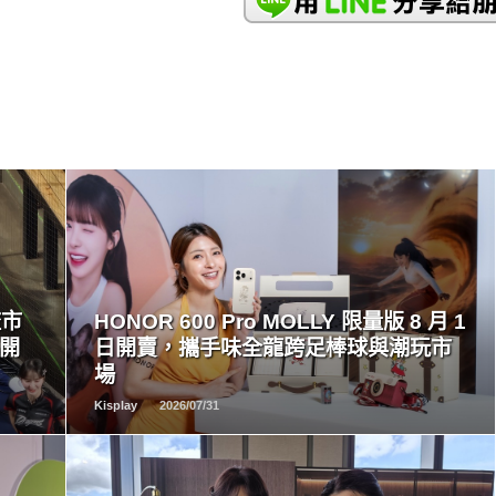
READ
MORE
流市
HONOR 600 Pro MOLLY 限量版 8 月 1
量開
日開賣，攜手味全龍跨足棒球與潮玩市
場
Kisplay
2026/07/31