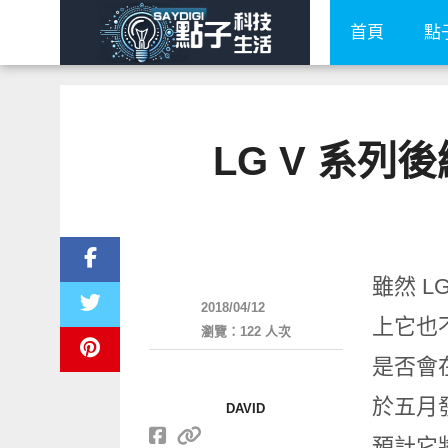
首頁
點
LG V 系列後
智慧手機
雖然 L
2018/04/12
上它也
瀏覽：122 人次
是否會
於五月發
DAVID
預計它