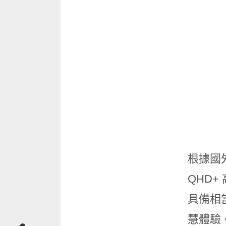
根據國外
QHD+ 
具備相
慧體驗