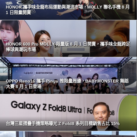
HONOR 攜手味全龍布局運動與潮流市場，MOLLY 聯名手機 8 月
1 日限量開賣
HONOR 600 Pro MOLLY 限量版 8 月 1 日開賣，攜手味全龍跨足
棒球與潮玩市場
OPPO Reno16 攜手 Pingu 推限量周邊，BABYMONSTER 舞蹈
大賽 8 月 1 日登場
台灣三星摺疊手機策略曝光 Z Fold8 系列目標銷售占比 15%